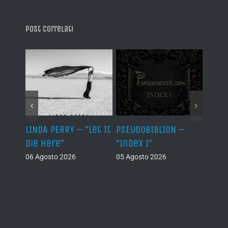
Post correlati
LINDA PERRY – “Let It
PSEUDOBIBLION –
JEHO
Die Here”
“Index I”
“Lág
06 Agosto 2026
05 Agosto 2026
05 Ago