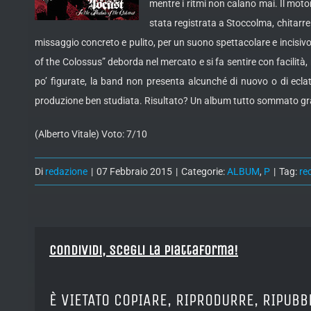
mentre i ritmi non calano mai. Il motor
stata registrata a Stoccolma, chitarre
missaggio concreto e pulito, per un suono spettacolare e incisi
of the Colossus” deborda nel mercato e si fa sentire con facilità,
po’ figurate, la band non presenta alcunché di nuovo o di eclata
produzione ben studiata. Risultato? Un album tutto sommato grad
(Alberto Vitale) Voto: 7/10
Di
redazione
|
07 Febbraio 2015
|
Categorie:
ALBUM
,
P
|
Tag:
re
Condividi, Scegli la piattaforma!
È VIETATO COPIARE, RIPRODURRE, RIPUBB