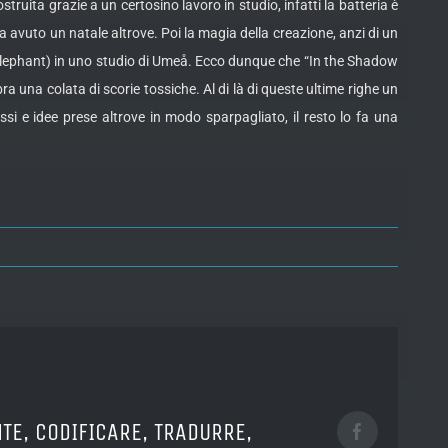
struita grazie a un certosino lavoro in studio, infatti la batteria è
a avuto un natale altrove. Poi la magia della creazione, anzi di un
 Elephant) in uno studio di Umeå. Ecco dunque che “In the Shadow
a una colata di scorie tossiche. Al di là di queste ultime righe un
ssi e idee prese altrove in modo sparpagliato, il resto lo fa una
TE, CODIFICARE, TRADURRE,
Facebook