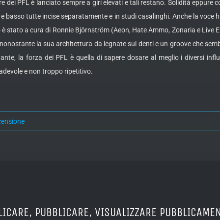
e dei PFL è lanciato sempre a giri elevati e tali restano. Solidità eppure co
 e basso tutte incise separatamente e in studi casalinghi. Anche la voce h
vo è stato a cura di Ronnie Björnström (Aeon, Hate Ammo, Zonaria e Live
 nonostante la sua architettura da legnate sui denti e un groove che sembr
nte, la forza dei PFL è quella di sapere dosare al meglio i diversi influ
evole e non troppo ripetitivo.
censione
LICARE, PUBBLICARE, VISUALIZZARE PUBBLICAMEN