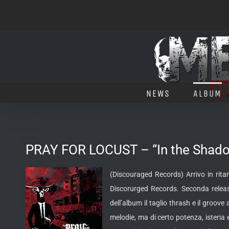
Salta
al
contenuto
NEWS
ALBUM
PRAY FOR LOCUST – “In the Shado
(Discouraged Records) Arrivo in rit
Discorurged Records. Seconda relea
dell’album il taglio thrash e il groo
melodie, ma di certo potenza, isteria 