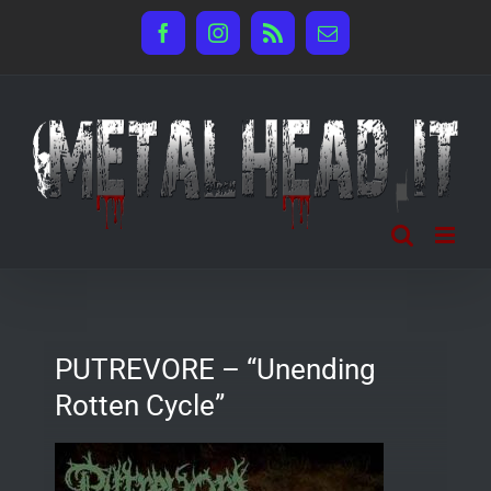
Salta
Facebook
Instagram
Rss
Email
al
contenuto
PUTREVORE – “Unending
Rotten Cycle”