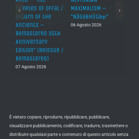
Temples of Offal /
MAXIMALISM –
Die H
Return of the
“Nāgabhūtaṃ”
06 Ago
Ancients –
06 Agosto 2026
Remastered 35th
Anniversary
Edition” (Reissue /
Remastered)
07 Agosto 2026
È vietato copiare, riprodurre, ripubblicare, pubblicare,
visualizzare pubblicamente, codificare, tradurre, trasmettere o
distribuire qualsiasi parte o contenuto di questo articolo senza