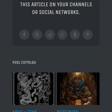
THIS ARTICLE ON YOUR CHANNELS
OR SOCIAL NETWORKS.
Facebook
X
Reddit
WhatsApp
Tumblr
Pinterest
Post correlati
ABSU – “The
NEPTUNIAN
LINDA