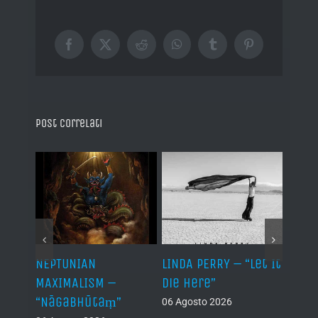
Facebook
X
Reddit
WhatsApp
Tumblr
Pinterest
Post correlati
NEPTUNIAN
LINDA PERRY – “Let It
PSEU
al /
MAXIMALISM –
Die Here”
“Inde
“Nāgabhūtaṃ”
06 Agosto 2026
05 Ago