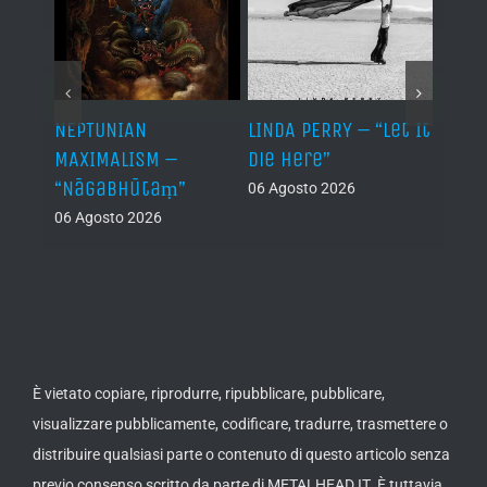
NEPTUNIAN
LINDA PERRY – “Let It
PSEU
al /
MAXIMALISM –
Die Here”
“Inde
“Nāgabhūtaṃ”
06 Agosto 2026
05 Ago
06 Agosto 2026
th
ue /
È vietato copiare, riprodurre, ripubblicare, pubblicare,
visualizzare pubblicamente, codificare, tradurre, trasmettere o
distribuire qualsiasi parte o contenuto di questo articolo senza
previo consenso scritto da parte di METALHEAD.IT. È tuttavia