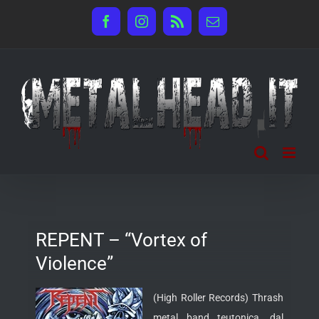
Salta
Facebook
Instagram
Rss
Email
al
contenuto
REPENT – “Vortex of
Violence”
(High Roller Records) Thrash
metal band teutonica, dal