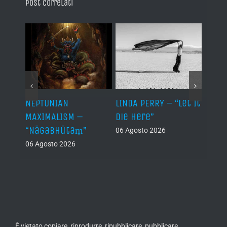
Post correlati
NEPTUNIAN
LINDA PERRY – “Let It
PSEU
al /
MAXIMALISM –
Die Here”
“Inde
“Nāgabhūtaṃ”
06 Agosto 2026
05 Ago
06 Agosto 2026
th
ue /
È vietato copiare, riprodurre, ripubblicare, pubblicare,