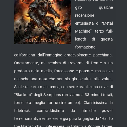
giro qualche
recensione
entusiasta di “Metal
Machine”, terzo full-
length di questa
formazione
californiana dall’immagine gradevolmente pacchiana.
Onestamente, mi sembra di trovarmi di fronte a un
prodotto nella media,
fracassone e potente, ma senza
neanche una nota che non sia già sentita mille volte…
Scaletta corta ma intensa, con sette brani e una cover di
“Blackout” degli Scorpions (arriviamo a 33 minuti totali,
forse era meglio far uscire un ep). Classicissima la
titletrack, contraddistinta da ritmiche power
terremonanti, mentre è energia pura la gagliarda “Hail to
the Horns”, che vuole essere un tributo a Ronnie James