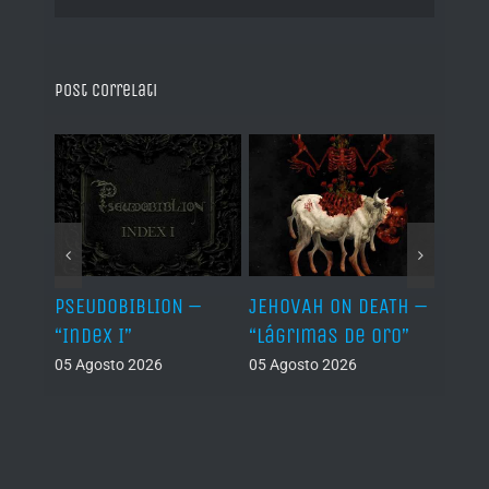
Post correlati
Let It
PSEUDOBIBLION –
JEHOVAH ON DEATH –
DRY 
“Index I”
“Lágrimas de Oro”
Back
05 Agosto 2026
05 Agosto 2026
04 Ago