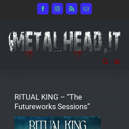
Salta
Facebook
Instagram
Rss
Email
al
contenuto
RITUAL KING – “The
Futureworks Sessions”