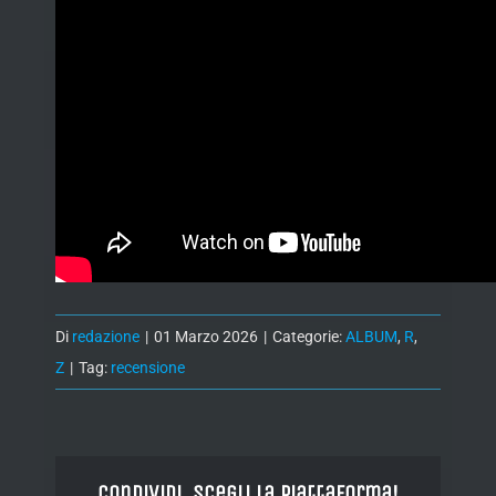
Di
redazione
|
01 Marzo 2026
|
Categorie:
ALBUM
,
R
,
Z
|
Tag:
recensione
Condividi, Scegli la piattaforma!