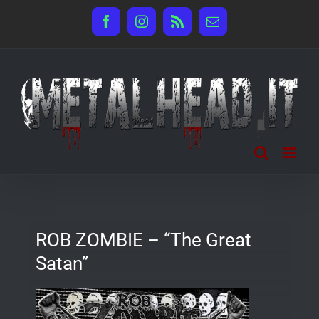
Salta
Facebook
Instagram
Rss
Email
al
contenuto
ROB ZOMBIE – “The Great
Satan”