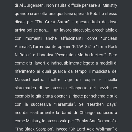
di Al Jurgensen. Non risulta difficile pensare ai Ministry
quando si ascolta una qualsiasi opera di Rob. Lo stesso
dicasi per “The Great Satan” – questo titolo da dove
arriva poi se non… – un lavoro piacevole, orecchiabile e
con momenti anche affascinanti, come “Unclean
Animals”, l’arrembante opener “F.T.W. 84” o “I’m a Rock
N Roller” e l’ipnotica “Revolution Motherfuckers”. Però
come altri lavori, è indiscutibilmente legato a modelli di
riferimento ai quali guarda da tempo il musicista del
Massachusetts. Inoltre vige un copia e incolla
sistematico di sé stesso nell’aspetto dei pezzi: per
esempio la già citata opener si ripete per schema e stile
con la successiva “Tarantula”. Se “Heathen Days”
ricorda esattamente la band di Chicago conosciuta
come Ministry, lo stesso vale per “Punks And Demons” e
“The Black Scorpion”, invece “Sir Lord Acid Wolfman” è