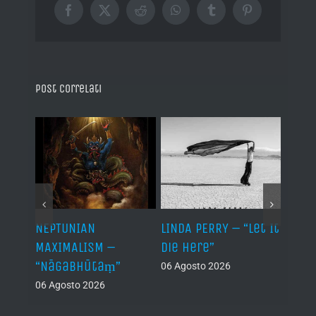
Facebook
X
Reddit
WhatsApp
Tumblr
Pinterest
Post correlati
LINDA PERRY – “Let It
PSEUDOBIBLION –
GLI ALBE
Die Here”
“Index I”
“Matura
06 Agosto 2026
05 Agosto 2026
07 Agosto