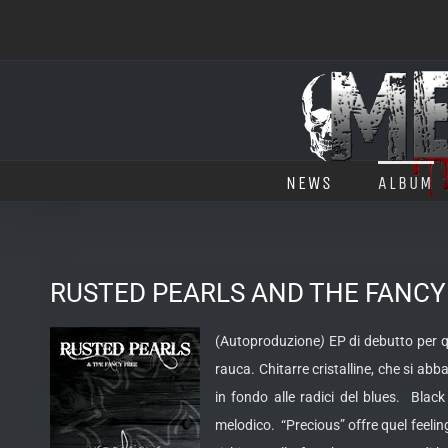
Salta
al
contenuto
NEWS
ALBUM
RUSTED PEARLS AND THE FANCY F
(Autoproduzione
)
EP di debutto per q
rauca. Chitarre cristalline, che si a
in fondo alle radici del blues.
Black S
melodico. “Precious” offre quel feeli