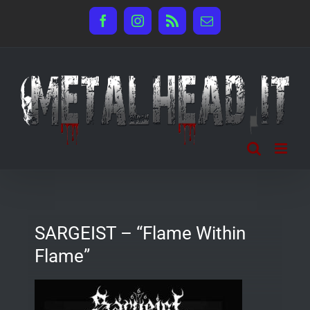
Salta
Facebook
Instagram
Rss
Email
al
contenuto
SARGEIST – “Flame Within
Flame”