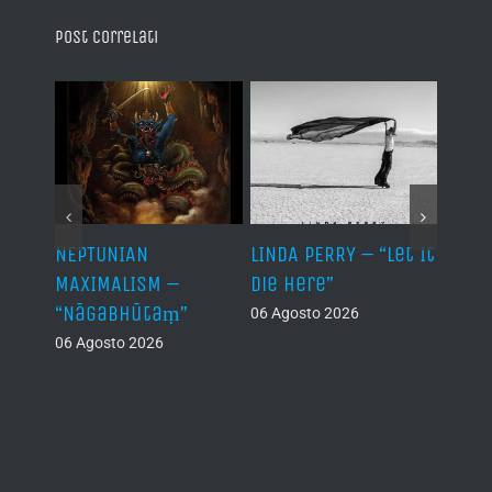
Post correlati
NEPTUNIAN
LINDA PERRY – “Let It
PSEU
al /
MAXIMALISM –
Die Here”
“Inde
“Nāgabhūtaṃ”
06 Agosto 2026
05 Ago
06 Agosto 2026
th
ue /