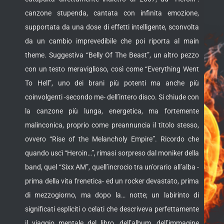
canzone stupenda, cantata con infinita emozione,
supportata da una dose di effetti intelligente, sconvolta
da un cambio imprevedibile che poi riporta al main
theme. Suggestiva “Belly Of The Beast”, un altro pezzo
con un testo meraviglioso, così come “Everything Went
To Hell”, uno dei brani più potenti ma anche più
coinvolgenti -secondo me- dell’intero disco. Si chiude con
la canzone più lunga, energetica, ma fortemente
malinconica, proprio come preannuncia il titolo stesso,
ovvero “Rise of the Melancholy Empire”. Ricordo che
quando uscì “Heroin…”, rimasi sorpreso dal moniker della
band, quel “Sixx AM”, quell’incrocio tra un’orario all’alba -
prima della vita frenetica- ed un rocker devastato, prima
di mezzogiorno, ma dopo la… notte; un labirinto di
significati espliciti o celati che descriveva perfettamente
il viaggio mentale del libro, dell’album, dell’immagine