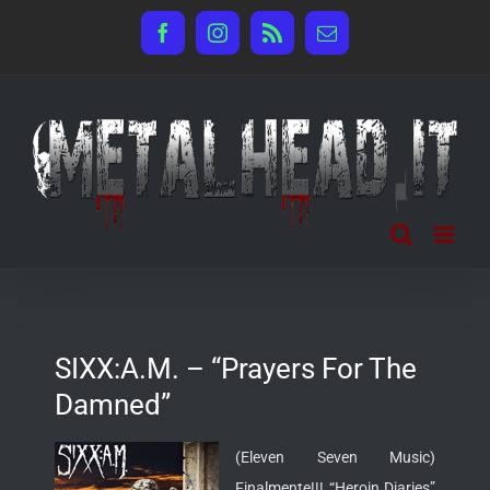
Salta
Facebook
Instagram
Rss
Email
al
contenuto
SIXX:A.M. – “Prayers For The
Damned”
(Eleven Seven Music)
Finalmente!!! “Heroin Diaries”