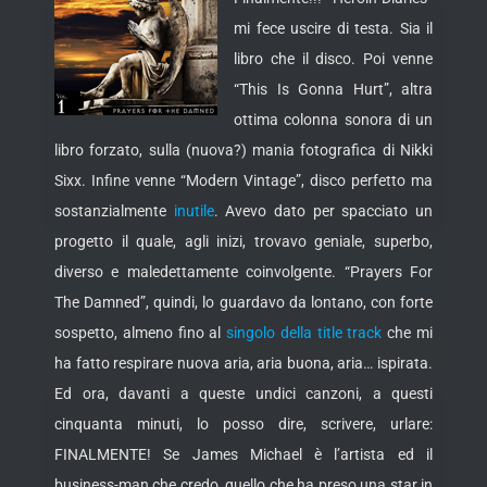
mi fece uscire di testa. Sia il
libro che il disco. Poi venne
“This Is Gonna Hurt”, altra
ottima colonna sonora di un
libro forzato, sulla (nuova?) mania
fotografica di Nikki
Sixx. Infine venne “Modern Vintage”, disco perfetto ma
sostanzialmente
inutile
. Avevo dato per spacciato un
progetto il quale, agli inizi, trovavo geniale, superbo,
diverso e maledettamente coinvolgente. “Prayers For
The Damned”, quindi, lo guardavo da lontano, con forte
sospetto, almeno fino al
singolo della title track
che mi
ha fatto respirare nuova aria, aria buona, aria… ispirata.
Ed ora, davanti a queste undici canzoni, a questi
cinquanta minuti, lo posso dire, scrivere, urlare:
FINALMENTE! Se James Michael è l’artista ed il
business-man che credo, quello che ha preso una star in