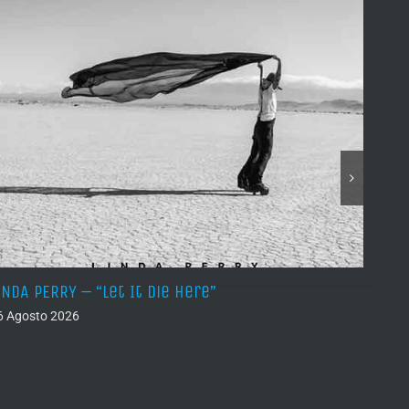
INDA PERRY – “Let It Die Here”
PSEUD
6 Agosto 2026
05 Ago