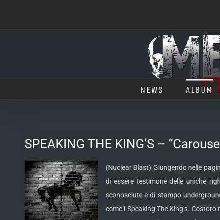
Salta
al
contenuto
NEWS
ALBUM
SPEAKING THE KING’S – “Carouse
(Nuclear Blast) Giungendo nelle pagin
di essere testimone delle uniche rig
sconosciute e di stampo underground. 
come i Speaking The King’s. Costoro no