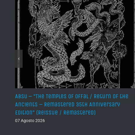
ABSU – “The Temples of Offal / Return of the
Ancients – Remastered 35th Anniversary
Edition” (Reissue / Remastered)
07 Agosto 2026