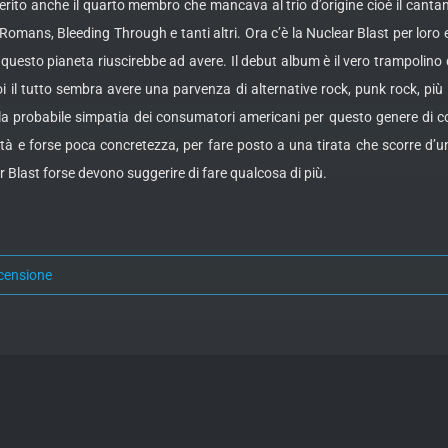
ito anche il quarto membro che mancava al trio d’origine cioè il cantan
 Romans, Bleeding Through e tanti altri. Ora c’è la Nuclear Blast per loro
 questo pianeta riuscirebbe ad avere. Il debut album è il vero trampolino
 il tutto sembra avere una parvenza di alternative rock, punk rock, più l
 e la probabile simpatia dei consumatori americani per questo genere di 
ità e forse poca concretezza, per fare posto a una tirata che scorre d’u
Blast forse devono suggerire di fare qualcosa di più.
censione