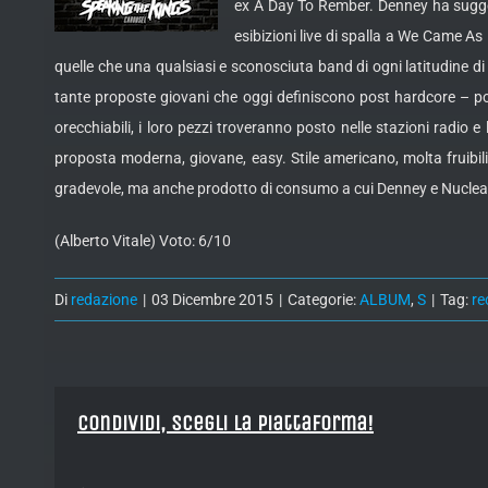
ex A Day To Rember. Denney ha sugger
esibizioni live di spalla a We Came As
quelle che una qualsiasi e sconosciuta band di ogni latitudine di
tante proposte giovani che oggi definiscono post hardcore – poi
orecchiabili, i loro pezzi troveranno posto nelle stazioni radio
proposta moderna, giovane, easy. Stile americano, molta fruibil
gradevole, ma anche prodotto di consumo a cui Denney e Nuclear 
(Alberto Vitale) Voto: 6/10
Di
redazione
|
03 Dicembre 2015
|
Categorie:
ALBUM
,
S
|
Tag:
re
Condividi, Scegli la piattaforma!