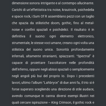
dimensione sonora intrigante e al contempo allucinante.
Carichi di un’effettistica tra noise, krautrock, psichedelia
e space rock, i Sum Of R assemblano pezzi con un taglio
che spazia da stilistiche doom, gothic, fino al metal-
noise e confini spaziali e psichdelici. Il risultato è in
definitiva il suono: ogni elemento elettronico,
strumentale, le stesse voci umane, creano ogni volta una
stilistica del suono unica. Sonorità profondamente
infernali, altamente stranianti, spiazzanti. “Spectral” è
capace di proiettare l’ascoltatore nelle profondità
dell’inferno, oppure negli abissi spaziali o semplicemente
negli angoli più bui del proprio Io. Dopo i precedenti
lavori, ultimo l’album “Lahbryce” di due anni fa, il trio si è
forse superato scegliendo una direzione di stile audace,
avendo comunque in canna diversi esempi illustri nei
quali cercare ispirazione – King Crimson, il gothic rock e