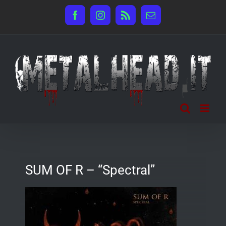
Salta
Facebook
Instagram
Rss
Email
al
contenuto
SUM OF R – “Spectral”