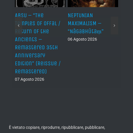
ABSU – “The
NEPTUNIAN
LINDA
Temples of Offal /
MAXIMALISM –
Die H
Return of the
“Nāgabhūtaṃ”
06 Ago
Ancients –
06 Agosto 2026
Remastered 35th
Anniversary
Edition” (Reissue /
Remastered)
07 Agosto 2026
È vietato copiare, riprodurre, ripubblicare, pubblicare,