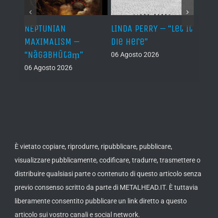
NEPTUNIAN
LINDA PERRY – “Let It
PSEU
al /
MAXIMALISM –
Die Here”
“Inde
“Nāgabhūtaṃ”
06 Agosto 2026
05 Ago
06 Agosto 2026
th
ue /
È vietato copiare, riprodurre, ripubblicare, pubblicare,
visualizzare pubblicamente, codificare, tradurre, trasmettere o
distribuire qualsiasi parte o contenuto di questo articolo senza
previo consenso scritto da parte di METALHEAD.IT. È tuttavia
liberamente consentito pubblicare un link diretto a questo
articolo sui vostro canali e social network.