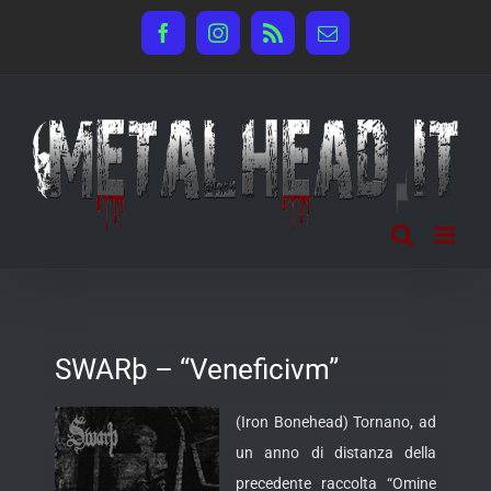
Salta
Facebook
Instagram
Rss
Email
al
contenuto
SWARþ – “Veneficivm”
(Iron Bonehead) Tornano, ad
un anno di distanza della
precedente raccolta “Omine