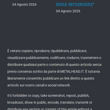
Dying Perceptions”
Final
04 Agosto 2026
04 Agosto 2026
03 Ago
È vietato copiare, riprodurre, ripubblicare, pubblicare,
visualizzare pubblicamente, codificare, tradurre, trasmettere o
distribuire qualsiasi parte o contenuto di questo articolo senza
previo consenso scritto da parte di METALHEAD.IT. È tuttavia
liberamente consentito pubblicare un link diretto a questo
articolo sui vostro canali e social network.
It’s forbidden to copy, take screenshot, repost, publish,
broadcast, show in public, encode, translate, transmit or
distribute any section or content of this article without a