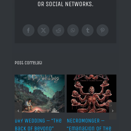
OR SOCIAL NETWORKS.
Facebook
X
Reddit
WhatsApp
Tumblr
Pinterest
Post correlati
TH –
DRY WEDDING – “The
NECROMONGER –
MARC
ro”
Back Of Beyond”
“Emanation Of The
MAGI