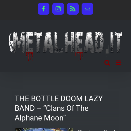
Salta
Facebook
Instagram
Rss
Email
al
contenuto
THE BOTTLE DOOM LAZY
BAND – “Clans Of The
Alphane Moon”