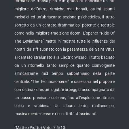
formazione transalpina è in grado di inanellare un riff
migliore dell’altro, ritmiche mai banali, ottimi spunti
melodici ed un’ubriacante sezione psichedelica, il tutto
sorretto da un cantato drammatico, potente e teatrale
come nella migliore tradizione doom. L’opener “Ride Of
The Leviathans” mette in mostra tutte le influenze dei
nostri, dal riff suonato con la pesantezza dei Saint Vitus
al cantato stralunato alla Electric Wizard, il tutto baciato
da un ritornello tanto semplice quanto coinvolgente
all’incalzante mid tempo sabbathiano nella parte
centrale. “The Technosorcerer” è ossessiva nel proporre
con ostinazione, un lugubre arpeggio accompagnato da
un basso preciso e solenne, fino all’esplosione ritmica,
epica e rabbiosa. Un album lento, malinconico,
musicalmente denso e ricco di riff affascinanti.
(Matteo Piotto) Voto: 7,5/10