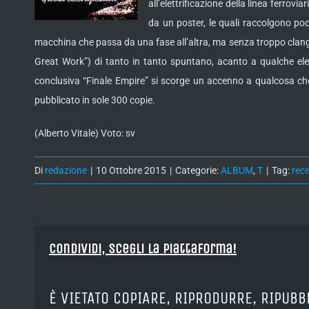
all’elettrificazione della linea ferro
da un poster, le quali raccolgono po
macchina che passa da una fase all’altra, ma senza troppo clango
Great Work”) di tanto in tanto spuntano, acanto a qualche elet
conclusiva “Finale Empire” si scorge un accenno a qualcosa che
pubblicato in sole 300 copie.
(Alberto Vitale) Voto: sv
Di
redazione
|
10 Ottobre 2015
|
Categorie:
ALBUM
,
T
|
Tag:
rec
Condividi, Scegli la piattaforma!
È VIETATO COPIARE, RIPRODURRE, RIPUBB