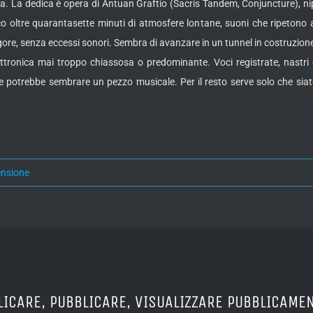
viaria. La dedica è opera di Antuan Graftio (Sacris Tandem, Conjuncture),
co oltre quarantasette minuti di atmosfere lontane, suoni che ripetono 
re, senza eccessi sonori. Sembra di avanzare in un tunnel in costruzione,
tronica mai troppo chiassosa o predominante. Voci registrate, nastri c
 potrebbe sembrare un pezzo musicale. Per il resto serve solo che siat
ensione
LICARE, PUBBLICARE, VISUALIZZARE PUBBLICAMEN