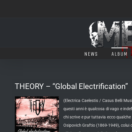
Salta
al
contenuto
NEWS
ALBUM
THEORY – “Global Electrification”
(Electrica Caelestis / Casus Belli Music
questi anni è qualcosa di vago e indefi
chi scrive e pur tuttavia ecco qualche
Osipovich Graftio (1869-1949), colui ch