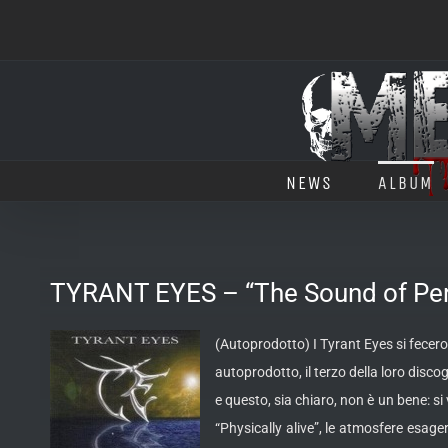
Salta
al
contenuto
NEWS
ALBUM
TYRANT EYES – “The Sound of Per
(Autoprodotto) I Tyrant Eyes si fecero
autoprodotto, il terzo della loro disc
e questo, sia chiaro, non è un bene: s
“Physically alive”, le atmosfere esag