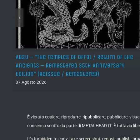
ABSU – “The Temples of Offal / Return of the
Ancients – Remastered 35th Anniversary
Edition” (Reissue / Remastered)
07 Agosto 2026
È vietato copiare, riprodurre, ripubblicare, pubblicare, vis
consenso scritto da parte di METALHEAD.IT. È tuttavia liber
It’s forbidden to copy, take screenshot, repost, publish, bro