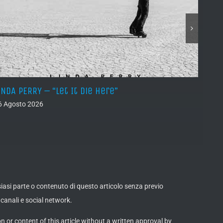
INDA PERRY – “Let It Die Here”
PSEUD
6 Agosto 2026
05 Ago
lsiasi parte o contenuto di questo articolo senza previo
canali e social network.
on or content of this article without a written approval by