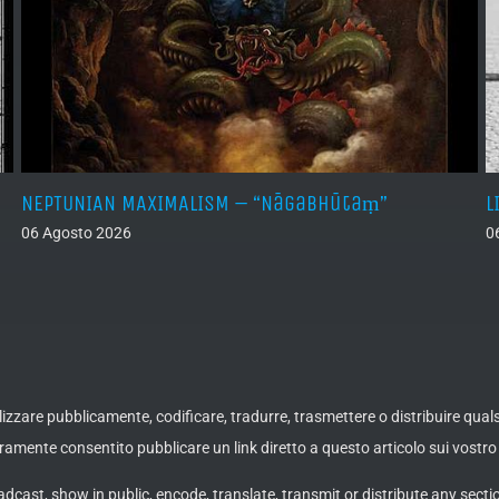
NEPTUNIAN MAXIMALISM – “Nāgabhūtaṃ”
L
06 Agosto 2026
0
ualizzare pubblicamente, codificare, tradurre, trasmettere o distribuire qua
amente consentito pubblicare un link diretto a questo articolo sui vostro 
adcast, show in public, encode, translate, transmit or distribute any secti