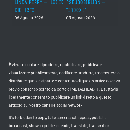
LINDA PERRY – “Let It
PSEUDOBIBLION –
JEHO
Die Here”
“Index I”
“Lág
06 Agosto 2026
05 Agosto 2026
05 Ago
È vietato copiare, riprodurre, ripubblicare, pubblicare,
visualizzare pubblicamente, codificare, tradurre, trasmettere o
distribuire qualsiasi parte o contenuto di questo articolo senza
previo consenso scritto da parte di METALHEAD.IT. È tuttavia
liberamente consentito pubblicare un link diretto a questo
articolo sui vostro canali e social network.
It’s forbidden to copy, take screenshot, repost, publish,
broadcast, show in public, encode, translate, transmit or