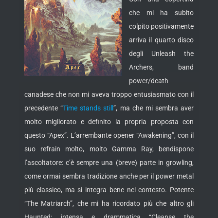
che mi ha subito
colpito positivamente
arriva il quarto disco
degli Unleash the
Archers, band
power/death
canadese che non mi aveva troppo entusiasmato
con il
precedente “
Time stands still
”, ma che mi sembra aver
molto migliorato e definito la propria proposta con
questo “Apex”. L’arrembante opener “Awakening”, con il
suo refrain molto, molto Gamma Ray, bendispone
l’ascoltatore: c’è sempre una (breve) parte in growling,
come ormai sembra tradizione anche per il power metal
più classico, ma si integra bene nel contesto. Potente
“The Matriarch”, che mi ha ricordato più che altro gli
Haunted; intensa e drammatica “Cleanse the