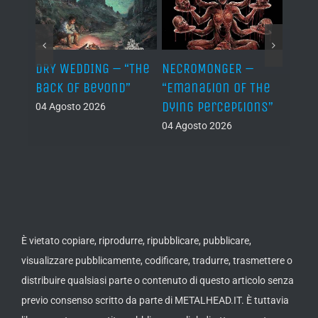
TH –
DRY WEDDING – “The
NECROMONGER –
MARC
ro”
Back Of Beyond”
“Emanation Of The
MAGI
Dying Perceptions”
Final
04 Agosto 2026
04 Agosto 2026
03 Ago
È vietato copiare, riprodurre, ripubblicare, pubblicare,
visualizzare pubblicamente, codificare, tradurre, trasmettere o
distribuire qualsiasi parte o contenuto di questo articolo senza
previo consenso scritto da parte di METALHEAD.IT. È tuttavia