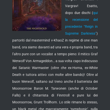
Vargrav! Esatto,
dopo due dischi (
qui
la recensione del
precedente “Reign in
Supreme Darkness”
)
partoriti dal mastermind v-KhaoZ in regime di one man
band, ora siamo davanti ad una vera e propria band, tra
l’altro pure con un vocalist a tempo pieno: il mitico Graf
Werwolf Von Armageddon… a sua volta capo indiscusso
dei Satanic Warmaster (oltre che ex-Horna, ex-White
Death e tuttora attivo con molte altre bands)!
Oltre al
buon Werwolf, saltano sul treno anche il batterista dei
Moonsorrow Baron M. Tarwonen (anche di October
Falls) e il chitarrista di Finntroll e pure lui dei
Moonsorrow, Grunt Trollhorn. Lo stile rimane lo stesso,
un black metal che marcatamente ‘symphonic’, sulla