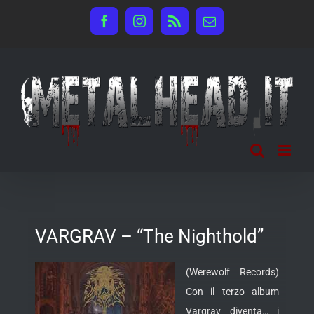
Salta
Facebook
Instagram
Rss
Email
al
contenuto
VARGRAV – “The Nighthold”
(Werewolf Records)
Con il terzo album
Vargrav diventa… i