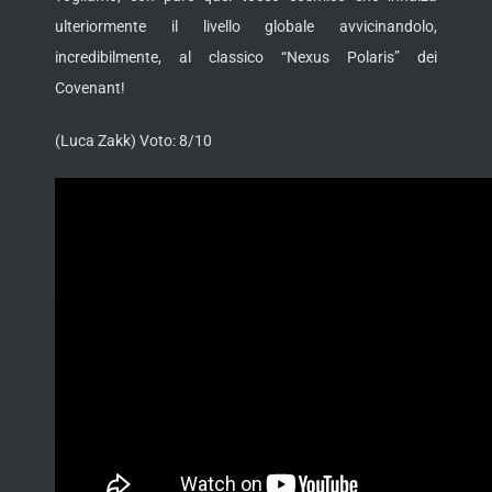
ulteriormente il livello globale avvicinandolo,
incredibilmente, al classico “Nexus Polaris” dei
Covenant!
(Luca Zakk) Voto: 8/10