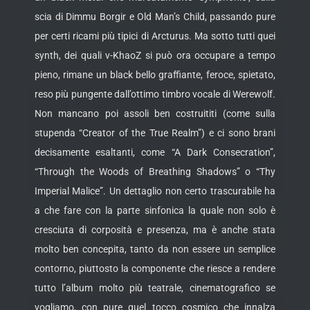
scia di Dimmu Borgir e Old Man’s Child, passando pure
per certi ricami più tipici di Arcturus. Ma sotto tutti quei
synth, dei quali v-KhaoZ si può ora occupare a tempo
pieno, rimane un black bello graffiante, feroce, spietato,
reso più pungente dall’ottimo timbro vocale di Werewolf.
Non mancano poi assoli ben costruititi (come sulla
stupenda “Creator of the True Realm”) e ci sono brani
decisamente esaltanti, come “A Dark Consecration”,
“Through the Woods of Breathing Shadows” o “Thy
Imperial Malice”. Un dettaglio non certo trascurabile ha
a che fare con la parte sinfonica la quale non solo è
cresciuta di corposità e presenza, ma è anche stata
molto ben concepita, tanto da non essere un semplice
contorno, piuttosto la componente che riesce a rendere
tutto l’album molto più teatrale, cinematografico se
vogliamo, con pure quel tocco cosmico che innalza