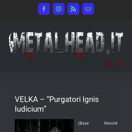
Salta
Facebook
Instagram
Rss
Email
al
contenuto
VELKA – “Purgatori Ignis
Iudicium”
(Base Record