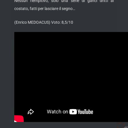
Nessun riempitivo, solo una serie di ganci dritti al
costato, fatti per lasciare il segno…
(Enrico MEDOACUS) Voto: 8,5/10