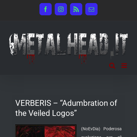
Salta
Facebook
Instagram
Rss
Email
al
contenuto
VERBERIS – “Adumbration of
the Veiled Logos”
(NoEvDia) Poderosa