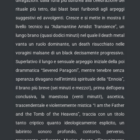
divagazioni: dalla furia più sulfurea alla celebrazione del
rituale più tetro, dai blast beat furibondi agli arpeggi
suggestivi ed avvolgenti. Cresce e si mette in mostra il
livello tecnico su “Adamantine Amidst Transience”, un
lungo brano (quasi dodici minuti) nel quale il death metal
vanta un ruolo dominante, un death risucchiato nelle
voragini malsane di un black decisamente progressivo.
Superlativo il lungo e sensuale arpeggio iniziale della poi
drammatica “Severed Paragoni”, mentre tenebre senza
speranza divagano nell’intimità spirituale della “Ennoia”,
il brano più breve (sei minuti e mezzo!), prima dell’opera
conclusiva, la maestosa (venti minuti!), ascetica,
trascendentale e violentemente mistica “I am the Father
and the Tomb of the Heavens”, traccia con un titolo
tanto criptico quanto ideologicamente esplicito, un
labirinto sonoro profondo, contorto, perverso,