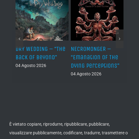
TH –
DRY WEDDING – “The
NECROMONGER –
MARC
ro”
Back Of Beyond”
“Emanation Of The
MAGI
Dying Perceptions”
Final
04 Agosto 2026
04 Agosto 2026
03 Ago
È vietato copiare, riprodurre, ripubblicare, pubblicare,
visualizzare pubblicamente, codificare, tradurre, trasmettere o