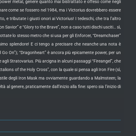
power metal, genere quanto mai bistrattato e offeso come negli
uonare come se fossero nel 1984, ma i Victorius dovrebbero essere
e tributate i giusti onori ai Victorius! I tedeschi, che tra l’altro
avior” e “Glory to the Brave”, non a caso tutti dischi usciti… sì,
dottate lo stesso metro che si usa per gli Enforcer, “Dreamchaser”
imo splendore! E ci tengo a precisare che neanche una nota è
 Will Go On”); “Dragonheart” è ancora più epicamente power, per un
agli Stratovarius. Più arcigna in alcuni passaggi “Fireangel”, che
lions of the Holy Cross”, con la quale si pensa agli Iron Fire (sì,
o stile degli Iron Mask ma ovviamente guardando a Malmsteen; la
 genere, praticamente dall’inizio alla fine: spero sia l’inizio di