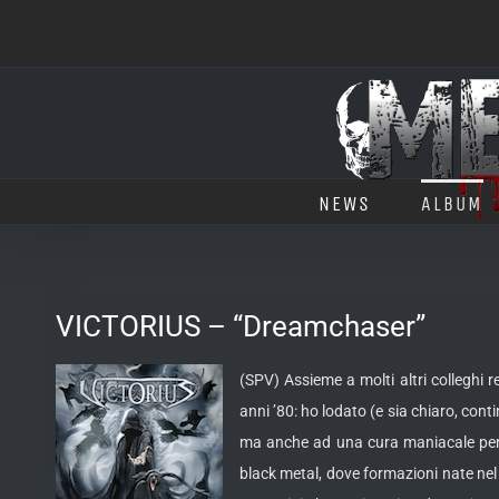
Salta
al
contenuto
NEWS
ALBUM
VICTORIUS – “Dreamchaser”
(SPV) Assieme a molti altri colleghi r
anni ’80: ho lodato (e sia chiaro, con
ma anche ad una cura maniacale per i 
black metal, dove formazioni nate ne