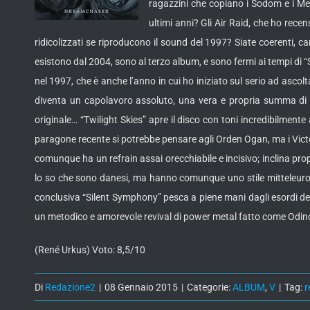
ragazzini che copiano i Sodom e i Me
ultimi anni? Gli Air Raid, che ho rec
ridicolizzati se riproducono il sound del 1997? Siate coerenti, car
esistono dal 2004, sono al terzo album, e sono fermi ai tempi di 
nel 1997, che è anche l’anno in cui ho iniziato sul serio ad asco
diventa un capolavoro assoluto, una vera e propria summa di
originale… “Twilight Skies” apre il disco con toni incredibilment
paragone recente si potrebbe pensare agli Orden Ogan, ma i Victor
comunque ha un refrain assai orecchiabile e incisivo; inclina prop
lo so che sono danesi, ma hanno comunque uno stile mitteleurop
conclusiva “Silent Symphony” pesca a piene mani dagli esordi degl
un metodico e amorevole revival di power metal fatto come Odi
(René Urkus) Voto: 8,5/10
Di
Redazione2
|
08 Gennaio 2015
|
Categorie:
ALBUM
,
V
|
Tag:
r