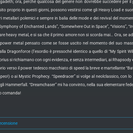
gadeth; ora, perché qualcosa del genere non dovrebbe succedere per il 
ensito proprio in questi giorni, possono vestirsi come gli Heavy Load e s
i metallari polemici e sempre in balia delle mode e dei revival del momento, 
“Symphony of Enchanted Lands”, “Somewhere Out in Space”, “Visions”, “Iron S
ltare heavy metal, e si sa che il primo amore non si scorda mai… Ora, se a
 power metal pensato come se fosse uscito nel momento del suo mass
e alla Dragonforce (l’esordio è pressoché identico a quello di “My Spirit
ius si richiamano con ogni evidenza, e senza intermediari, ai Rhapsody e 
rio verso il power tedesco macchiato di speed la breve e martellante “Batta
eo!) o ai Mystic Prophecy. “Speedracer” si volge al neolclassico, con l
i Hammerfall. “Dreamchaser” mi ha convinto, nella sua elementare fedeltà al
no comanda!
ecensione