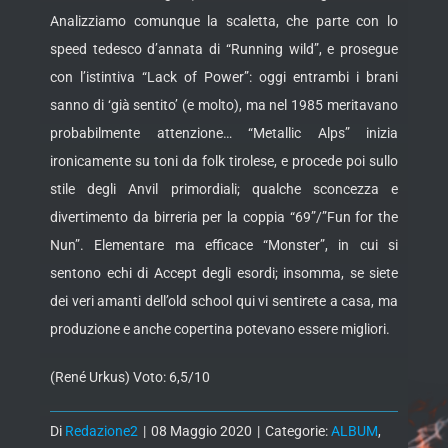
Analizziamo comunque la scaletta, che parte con lo
speed tedesco d’annata di “Running wild”, e prosegue
con l’istintiva “Lack of Power”: oggi entrambi i brani
sanno di ‘già sentito’ (e molto), ma nel 1985 meritavano
probabilmente attenzione… “Metallic Alps” inizia
ironicamente su toni da folk tirolese, e procede poi sullo
stile degli Anvil primordiali; qualche sconcezza e
divertimento da birreria per la coppia “69”/”Fun for the
Nun”. Elementare ma efficace “Monster”, in cui si
sentono echi di Accept degli esordi; insomma, se siete
dei veri amanti dell’old school qui vi sentirete a casa, ma
produzione e anche copertina potevano essere migliori.
(René Urkus) Voto: 6,5/10
Di
Redazione2
|
08 Maggio 2020
|
Categorie:
ALBUM
,