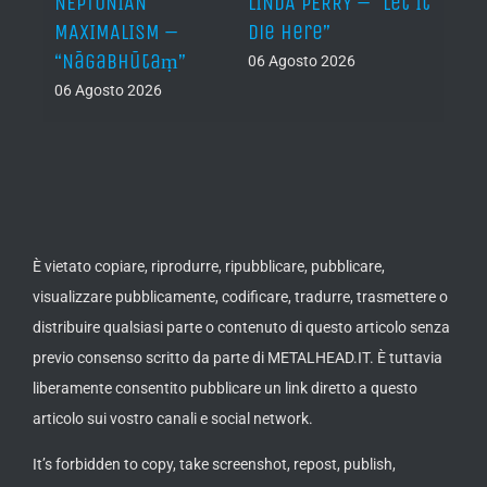
NEPTUNIAN
LINDA PERRY – “Let It
PSEU
al /
MAXIMALISM –
Die Here”
“Inde
“Nāgabhūtaṃ”
06 Agosto 2026
05 Ago
06 Agosto 2026
th
ue /
È vietato copiare, riprodurre, ripubblicare, pubblicare,
visualizzare pubblicamente, codificare, tradurre, trasmettere o
distribuire qualsiasi parte o contenuto di questo articolo senza
previo consenso scritto da parte di METALHEAD.IT. È tuttavia
liberamente consentito pubblicare un link diretto a questo
articolo sui vostro canali e social network.
It’s forbidden to copy, take screenshot, repost, publish,