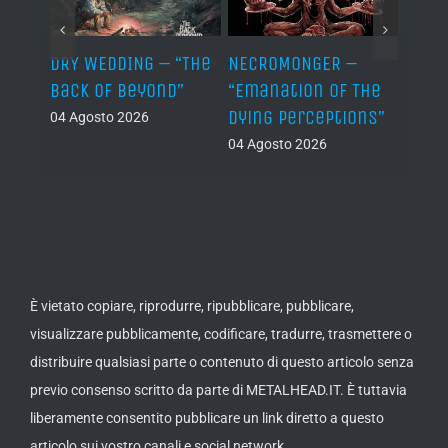
TH –
DRY WEDDING – “The
NECROMONGER –
MARC
ro”
Back Of Beyond”
“Emanation Of The
MAGI
Dying Perceptions”
Final
04 Agosto 2026
04 Agosto 2026
03 Ago
È vietato copiare, riprodurre, ripubblicare, pubblicare,
visualizzare pubblicamente, codificare, tradurre, trasmettere o
distribuire qualsiasi parte o contenuto di questo articolo senza
previo consenso scritto da parte di METALHEAD.IT. È tuttavia
liberamente consentito pubblicare un link diretto a questo
articolo sui vostro canali e social network.