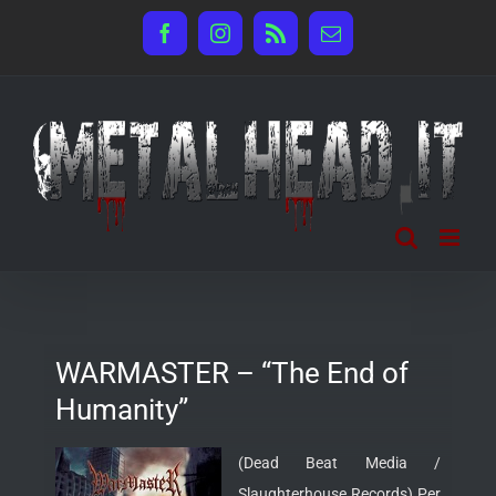
Salta
Facebook
Instagram
Rss
Email
al
contenuto
WARMASTER – “The End of
Humanity”
(Dead Beat Media /
Slaughterhouse Records) Per