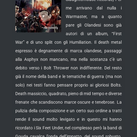
me arrivano dal nulla i
Warmaster, ma a quanto
pare gli Olandesi sono già
autori di un album, “First
War” e di uno split con gli Humiliation. Il death metal
espresso è degnamente di marca olandese, passaggi
alla Asphyx non mancano, ma nella sostanza c’è un
debito verso i Bolt Thrower non indifferente. Del resto
già il nome della band
e le tematiche di guerra (ma non
solo) nei testi fanno pensare proprio ai gloriosi Bolts.
Death massiccio, quadrato, pieno di mid tempo e diverse
frenate che scandiscono marce oscure e tenebrose. La
pulizia della composizione e un certo suo ordine a tratti
rende il sound molto levigato e in questo mi hanno
ricordato i Six Feet Under, nel complesso però la band di
Gouda cavalca l’onda dell’impatto, del sound robusto.