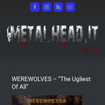
Salta
Facebook
Instagram
Rss
Email
al
contenuto
WEREWOLVES – “The Ugliest
Of All”