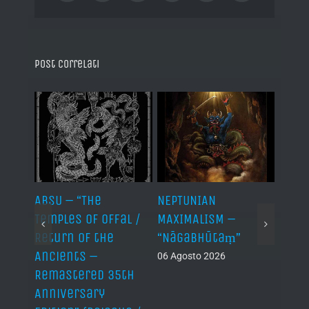
Post correlati
ABSU – “The
NEPTUNIAN
LINDA
Temples of Offal /
MAXIMALISM –
Die H
Return of the
“Nāgabhūtaṃ”
06 Ago
Ancients –
06 Agosto 2026
Remastered 35th
Anniversary