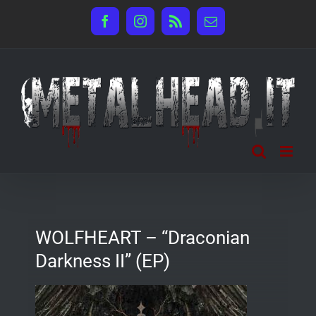
Salta
Facebook
Instagram
Rss
Email
al
contenuto
WOLFHEART – “Draconian
Darkness II” (EP)