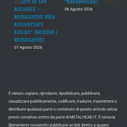
Return of the
“Nāgabhūtaṃ”
06 Ago
Ancients –
06 Agosto 2026
Remastered 35th
Anniversary
Edition” (Reissue /
Remastered)
07 Agosto 2026
È vietato copiare, riprodurre, ripubblicare, pubblicare,
visualizzare pubblicamente, codificare, tradurre, trasmettere o
distribuire qualsiasi parte o contenuto di questo articolo senza
previo consenso scritto da parte di METALHEAD.IT. È tuttavia
liberamente consentito pubblicare un link diretto a questo