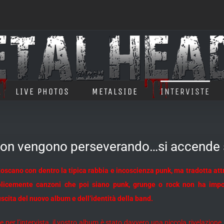
LIVE PHOTOS
METALSIDE
INTERVISTE
i non vengono perseverando…si accende
toscano con dentro la tipica rabbia e incoscienza punk, ma tradotta att
licemente canzoni che poi siano punk, grunge o rock non ha importa
uscita del nuovo album e dell’identità della band.
e per l’intervista, il vostro album è stato davvero una piccola rivelazion