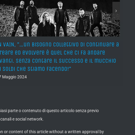
N VAIN, ”…un bisogno collettivo di continuare a
IN VA
reare ed evolvere è quel che ci fa andare
and 
vanti. Senza contare il successo e il mucchio
and 
i soldi che stiamo facendo!”
and s
7 Maggio 2024
27 Ma
lsiasi parte o contenuto di questo articolo senza previo
canali e social network.
on or content of this article without a written approval by