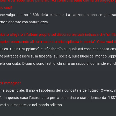
a” e verrebbe facile parlare di voi come una band che ha un bagaglio p
no così?
zione valga si e no l’ 80% della canzone. La canzone suona se gli ar
ene elaborato con naturalezza.
nicato allegato all’album proprio sul discorso testuale indicava che “si rifà
oprie e costruendo all’esterno una storia esplicata in poesia”. Cosa vuol d
la musica. Ci “inTRIPppiamo” e “sflasham”o su qualsiasi cosa che possa
he potrebbe essere sulla filosofia, sul sociale, sulle bugie del mondo…opp
la curiosità. Diciamo sono testi di chi si fa un sacco di domande e di ch
ell’immagine?
 superficiale. Il mio è l’apoteosi della curiosità e del futuro. Ovvero, i
è. In questo caso l’astronauta per la copertina è stato ripreso da “LSD”,
che si sente oppresso nel mondo odierno.