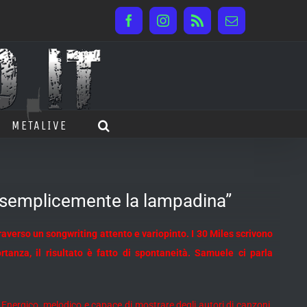
Facebook
Instagram
Rss
Email
METALIVE
 semplicemente la lampadina”
raverso un songwriting attento e variopinto. I 30 Miles scrivono
nza, il risultato è fatto di spontaneità. Samuele ci parla
e. Energico, melodico e capace di mostrare degli autori di canzoni.