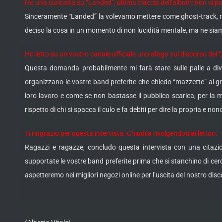
Ho una curiosità su “Landed”, ultima traccia dell’album: non si 
Sinceramente “Landed” la volevamo mettere come ghost-track, ma
deciso la cosa in un momento di non lucidità mentale, ma ne siamo
Ho letto su un vostro canale ufficiale uno sfogo sul discorso del “pa
Questa domanda probabilmente mi farà stare sulle palle a dive
organizzano le vostre band preferite che chiedo “mazzette” ai g
loro lavoro e come se non bastasse il pubblico scarica, per la m
rispetto di chi si spacca il culo e fa debiti per dire la propria e 
Ti ringrazio per questa intervista. Chiudila rivolgendoti ai lettori.
Ragazzi e ragazze, concludo questa intervista con una citazio
supportate le vostre band preferite prima che si stanchino di cer
aspetteremo nei migliori negozi online per l’uscita del nostro disco