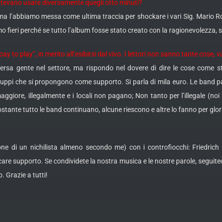
potevano usare diversamente quegli otto minuti?
 l’abbiamo messa come ultima traccia per shockare i vari Sig. Mario Ro
 fieri perché se tutto l’album fosse stato creato con la ragionevolezza, 
y to play”, in merito all’esibirsi dal vivo. I lettori non sanno tante cose, 
rsa gente nel settore, ma rispondo nel dovere di dire le cose come st
ruppi che si propongono come supporto. Si parla di mila euro. Le band pa
aggiore, illegalmente e i locali non pagano; Non tanto per l’illegale (n
nonostante tutto le band continuano, alcune riescono e altre lo fanno per glo
ne di un nichilista almeno secondo me) con i controfiocchi: Friedrich 
care supporto. Se condividete la nostra musica e le nostre parole, seguit
. Grazie a tutti!