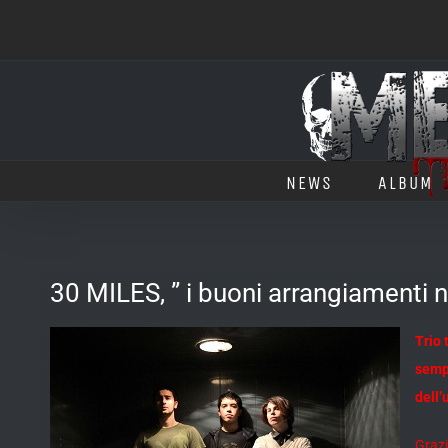
Salta
al
contenuto
NEWS
ALBUM
30 MILES, ” i buoni arrangiament
Trio 
semp
dell’
Grazi