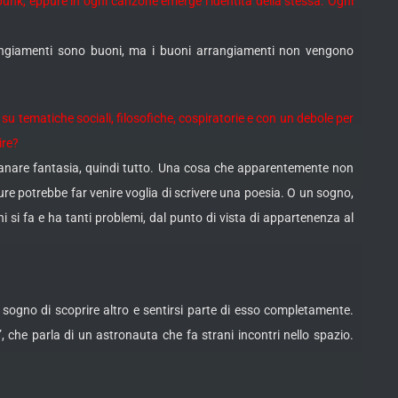
unk, eppure in ogni canzone emerge l’identità della stessa. Ogni
rangiamenti sono buoni, ma i buoni arrangiamenti non vengono
 su tematiche sociali, filosofiche, cospiratorie e con un debole per
ire?
 emanare fantasia, quindi tutto. Una cosa che apparentemente non
ure potrebbe far venire voglia di scrivere una poesia. O un sogno,
i si fa e ha tanti problemi, dal punto di vista di appartenenza al
l sogno di scoprire altro e sentirsi parte di esso completamente.
 che parla di un astronauta che fa strani incontri nello spazio.