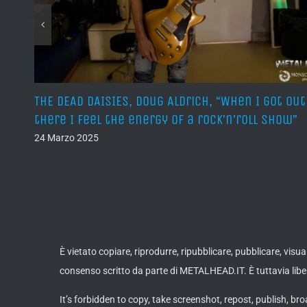
o là
THE DEAD DAISIES, Doug Aldrich, “When I got out
o di
there I feel the energy of a rock’n’roll show”
24 Marzo 2025
È vietato copiare, riprodurre, ripubblicare, pubblicare, vis
consenso scritto da parte di METALHEAD.IT. È tuttavia liber
It’s forbidden to copy, take screenshot, repost, publish, bro