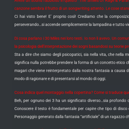
Avete un sound rabbioso in questo “The Smiles Of Rage & Paranoi
canzone sembra il frutto di un songwriting attento. Le cose stan
Ci hai visto bene! E’ proprio così! Crediamo che la composi
perseverando…si accende semplicemente la lampadina e tutto vi
Di cosa parlano i 30 Miles nei loro testi. Io non li avevo. Un comu
la psicologia dell’interpretazione dei sogni basandosi su teorie pr
Sta a dire che siamo degli psicopatici, sia nella vita, che nel
significa nulla potrebbe prendere la forma di un concetto etico c
magari che viene reinterpretato dalla nostra fantasia a causa del
modo di ragionare e di presentarsi al mondo di oggi.
Cosa indica quel montaggio nella copertina? Come si traduce qu
Beh, per ognuno dei 3 ha un significato diverso…sia profondo che
Conoscere il testo è fondamentale per capire che tipo di disco 
Personaggio generato dalla fantasia “artificiale” di un ragazzo 