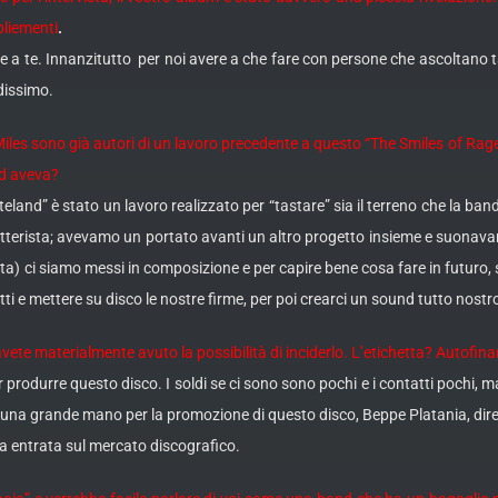
liementi
.
e a te. Innanzitutto per noi avere a che fare con persone che ascoltano t
dissimo.
Miles sono già autori di un lavoro precedente a questo “The Smiles of Rage
d aveva?
eland” è stato un lavoro realizzato per “tastare” sia il terreno che la ban
atterista; avevamo un portato avanti un altro progetto insieme e suonavam
a) ci siamo messi in composizione e per capire bene cosa fare in futuro, si
tutti e mettere su disco le nostre firme, per poi crearci un sound tutto no
avete materialmente avuto la possibilità di inciderlo. L’etichetta? Autof
urre questo disco. I soldi se ci sono sono pochi e i contatti pochi, ma bu
 una grande mano per la promozione di questo disco, Beppe Platania, diret
na entrata sul mercato discografico.