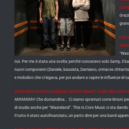
Comp
Grazi
gran
I 30 
soun
“Wast
noi. Per me è stata una svolta perché conoscevo solo Samy, il b
nuovi componenti (Daniele, bassista, Damiano, ormai ex chitarrist
e molodico che ci legava, per poi andare a capire le influenze di 
Come siete arrivati a realizzare questo album? Voglio dire come 
Ahhhhhhh!! Che domandina.. Ci siamo spremuti come limoni per prod
di studio anche per “Wasteland”. This Is Core Music ci sta dando
Il tutto è stato autofinanziato, un parto direi per una band appe