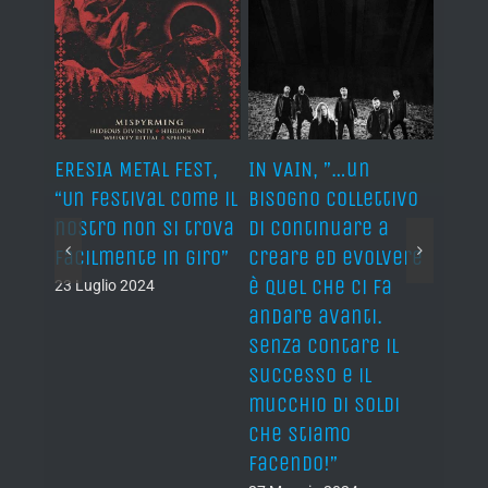
S,
ERESIA METAL FEST,
IN VAIN, ”…un
IN VA
“When
“Un festival come il
bisogno collettivo
colle
 I
nostro non si trova
di continuare a
keep
 of a
facilmente in giro”
creare ed evolvere
evolv
ow”
è quel che ci fa
push
23 Luglio 2024
andare avanti.
forw
Senza contare il
keepi
successo e il
Not 
mucchio di soldi
fame
che stiamo
of ca
facendo!”
27 Ma