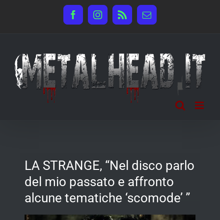
Salta
Facebook
Instagram
Rss
Email
al
contenuto
LA STRANGE, “Nel disco parlo
del mio passato e affronto
alcune tematiche ‘scomode’ ”