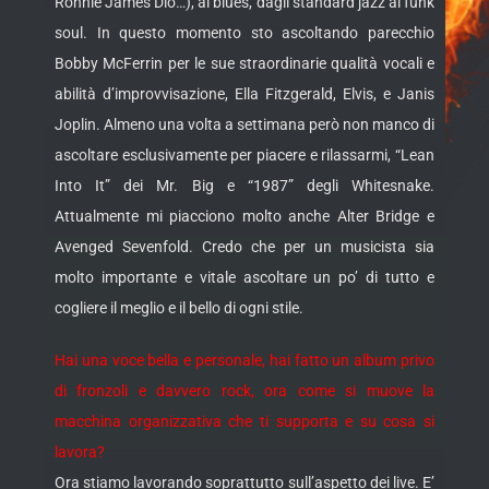
Ronnie James Dio…), al blues, dagli standard jazz al funk
soul. In questo momento sto ascoltando parecchio
Bobby McFerrin per le sue straordinarie qualità vocali e
abilità d’improvvisazione, Ella Fitzgerald, Elvis, e Janis
Joplin. Almeno una volta a settimana però non manco di
ascoltare esclusivamente per piacere e rilassarmi, “Lean
Into It” dei Mr. Big e “1987” degli Whitesnake.
Attualmente mi piacciono molto anche Alter Bridge e
Avenged Sevenfold. Credo che per un musicista sia
molto importante e vitale ascoltare un po’ di tutto e
cogliere il meglio e il bello di ogni stile.
Hai una voce bella e personale, hai fatto un album privo
di fronzoli e davvero rock, ora come si muove la
macchina organizzativa che ti supporta e su cosa si
lavora?
Ora stiamo lavorando soprattutto sull’aspetto dei live. E’