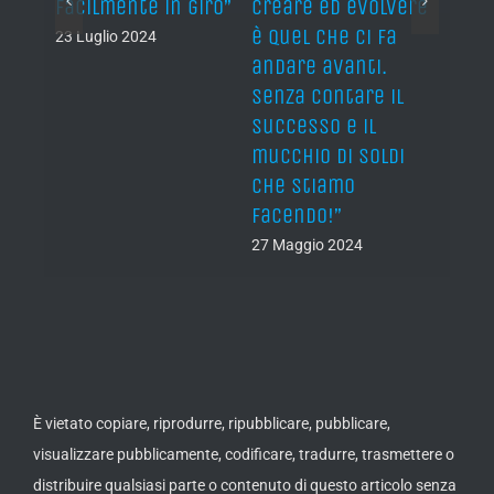
vere
evolving, is what’s
fuori sento tutta
feel 
a
pushing us
l’energia di uno
rock
forwards and
spettacolo di
24 Ma
il
keeping us going.
rock’n’roll”
Not to mention the
24 Marzo 2025
di
fame and shitloads
of cash, of course!”
27 Maggio 2024
È vietato copiare, riprodurre, ripubblicare, pubblicare,
visualizzare pubblicamente, codificare, tradurre, trasmettere o
distribuire qualsiasi parte o contenuto di questo articolo senza
previo consenso scritto da parte di METALHEAD.IT. È tuttavia