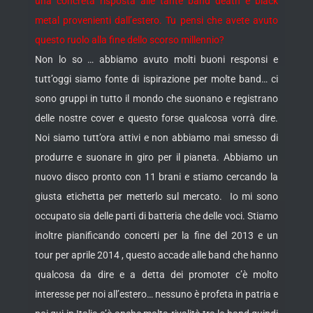
una concreta risposta alle tante band death e black
metal provenienti dall’estero. Tu pensi che avete avuto
questo ruolo alla fine dello scorso millennio?
Non lo so … abbiamo avuto molti buoni responsi e
tutt’oggi siamo fonte di ispirazione per molte band… ci
sono gruppi in tutto il mondo che suonano e registrano
delle nostre cover e questo forse qualcosa vorrà dire.
Noi siamo tutt’ora attivi e non abbiamo mai smesso di
produrre e suonare in giro per il pianeta. Abbiamo un
nuovo disco pronto con 11 brani e stiamo cercando la
giusta etichetta per metterlo sul mercato. Io mi sono
occupato sia delle parti di batteria che delle voci. Stiamo
inoltre pianificando concerti per la fine del 2013 e un
tour per aprile 2014 , questo accade alle band che hanno
qualcosa da dire e a detta dei promoter c’è molto
interesse per noi all’estero… nessuno è profeta in patria e