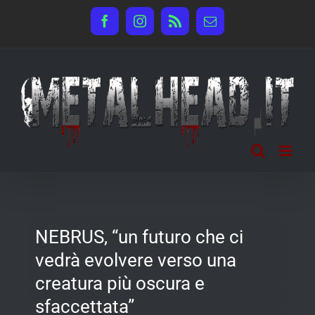
Salta
Facebook
Instagram
Rss
Email
al
contenuto
NEBRUS, “un futuro che ci
vedrà evolvere verso una
creatura più oscura e
sfaccettata”