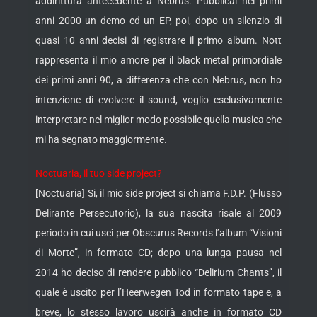
addirittura antecedente a Nebrus. Pubblicai nei primi
anni 2000 un demo ed un EP, poi, dopo un silenzio di
quasi 10 anni decisi di registrare il primo album. Nott
rappresenta il mio amore per il black metal primordiale
dei primi anni 90, a differenza che con Nebrus, non ho
intenzione di evolvere il sound, voglio esclusivamente
interpretare nel miglior modo possibile quella musica che
mi ha segnato maggiormente.
Noctuaria, il tuo side project?
[Noctuaria] Si, il mio side project si chiama F.D.P. (Flusso
Delirante Persecutorio), la sua nascita risale al 2009
periodo in cui uscì per Obscurus Records l’album “Visioni
di Morte”, in formato CD; dopo una lunga pausa nel
2014 ho deciso di rendere pubblico “Delirium Chants”, il
quale è uscito per l’Heerwegen Tod in formato tape e, a
breve, lo stesso lavoro uscirà anche in formato CD