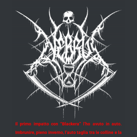
Il primo impatto con “Blackera” l’ho avuto in auto.
Imbrunire, pieno inverno, l’auto taglia tra le colline e la