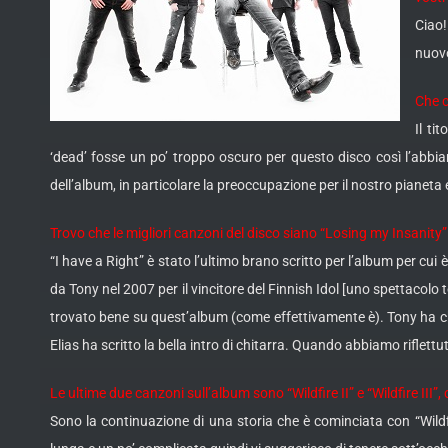
Ciao!
nuovo
Che c
Il ti
‘dead’ fosse un po’ troppo oscuro per questo disco così l’abbia
dell’album, in particolare la preoccupazione per il nostro pianeta 
Trovo che le migliori canzoni del disco siano “Losing my Insanity”
“I have a Right” è stato l’ultimo brano scritto per l’album per cu
da Tony nel 2007 per il vincitore del Finnish Idol [uno spettacol
trovato bene su quest’album (come effettivamente è). Tony ha chiesto
Elias ha scritto la bella intro di chitarra. Quando abbiamo riflettu
Le ultime due canzoni sull’album sono “Wildfire II” e “Wildfire I
Sono la continuazione di una storia che è cominciata con “Wildf