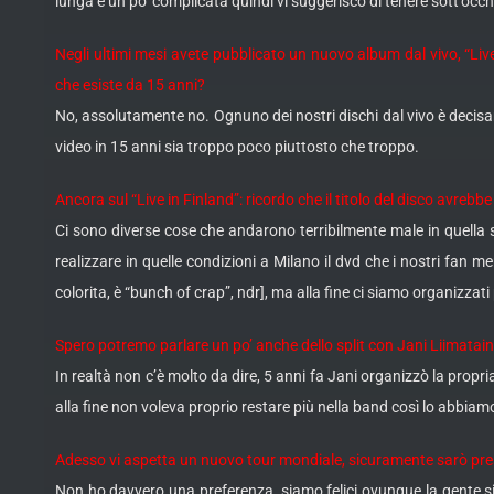
lunga e un po’ complicata quindi vi suggerisco di tenere sott’occhi
Negli ultimi mesi avete pubblicato un nuovo album dal vivo, “Live
che esiste da 15 anni?
No, assolutamente no. Ognuno dei nostri dischi dal vivo è decisam
video in 15 anni sia troppo poco piuttosto che troppo.
Ancora sul “Live in Finland”: ricordo che il titolo del disco avreb
Ci sono diverse cose che andarono terribilmente male in quella 
realizzare in quelle condizioni a Milano il dvd che i nostri fan
colorita, è “bunch of crap”, ndr], ma alla fine ci siamo organizz
Spero potremo parlare un po’ anche dello split con Jani Liimatai
In realtà non c’è molto da dire, 5 anni fa Jani organizzò la propria
alla fine non voleva proprio restare più nella band così lo abbiamo
Adesso vi aspetta un nuovo tour mondiale, sicuramente sarò prese
Non ho davvero una preferenza, siamo felici ovunque la gente si