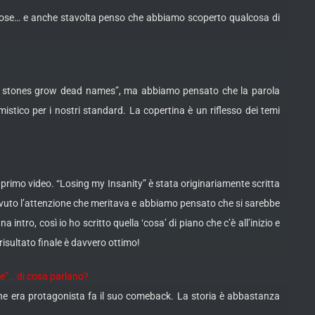
 cose… e anche stavolta penso che abbiamo scoperto qualcosa di
where stones grow dead names”, ma abbiamo pensato che la parola
stico per i nostri standard. La copertina è un riflesso dei temi
l primo video. “Losing my Insanity” è stata originariamente scritta
a avuto l’attenzione che meritava e abbiamo pensato che si sarebbe
intro, così io ho scritto quella ‘cosa’ di piano che c’è all’inizio e
 risultato finale è davvero ottimo!
ne”… di cosa parlano?
e ne era protagonista fa il suo comeback. La storia è abbastanza