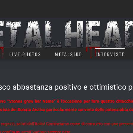
LIVE PHOTOS
METALSIDE
INTERVISTE
o abbastanza positivo e ottimistico pe
uovo “Stones grow her Name” è l’occasione per fare quattro chiacchi
erista dei Sonata Arctica particolarmente convinto delle potenzialità d
 ragazzi, saluti dall’Italia! Cominciamo come di consueto con una prese
i ‘confini musicali’ vadano sempre oltre…