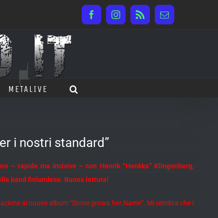
Facebook
Instagram
Rss
Email
METALIVE
r i nostri standard”
ere – rapide ma incisive – con Henrik “Henkka” Klingenberg,
ella band finlandese. Buona lettura!
ntazione al nuovo album “Stone grows her Name”. Mi sembra che i