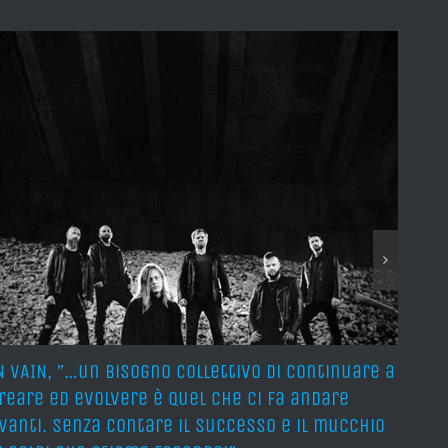
N VAIN, ”…un bisogno collettivo di continuare a
IN VA
reare ed evolvere è quel che ci fa andare
and 
vanti. Senza contare il successo e il mucchio
and 