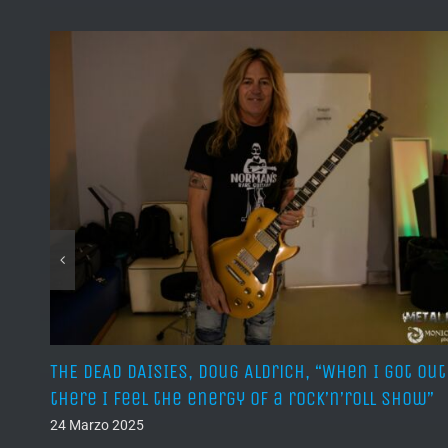
o là
THE DEAD DAISIES, Doug Aldrich, “When I got out
o di
there I feel the energy of a rock’n’roll show”
24 Marzo 2025