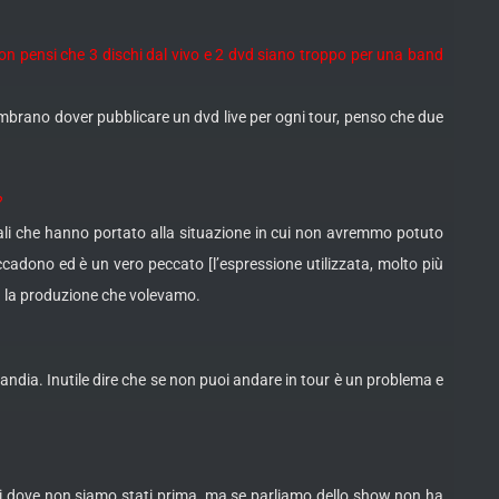
 Non pensi che 3 dischi dal vivo e 2 dvd siano troppo per una band
sembrano dover pubblicare un dvd live per ogni tour, penso che due
?
iali che hanno portato alla situazione in cui non avremmo potuto
ccadono ed è un vero peccato [l’espressione utilizzata, molto più
on la produzione che volevamo.
inlandia. Inutile dire che se non puoi andare in tour è un problema e
sti dove non siamo stati prima, ma se parliamo dello show non ha