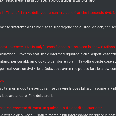
o il testo mentre la ascoltate… solo così diverrà tutto chiaro!
 in Finland”, il terzo della vostra carriera… che è anche il secondo dvd.
ente differente dall’altro e se fai il paragone con gli Iron Maiden, che 
be dovuto essere “Live in Italy”… cosa è andato storto con lo show a Milano
situazione. Eravamo stati male informati riguardo alcuni aspetti essenz
 meritano, per cui abbiamo dovuto cambiare i piani. Talvolta queste cose a
ati per realizzare un dvd killer a Oulu, dove avremmo potuto fare lo show c
nen…
 vita in un modo tale per cui smise di avere la possibilità di lasciare la F
 lasciato andare. Fine della storia.
nte al concerto di Roma. In quale stato ti piace di più suonare?
 diverta e dica ‘yeah!’. Naturalmente è più interessante viaggiare in po