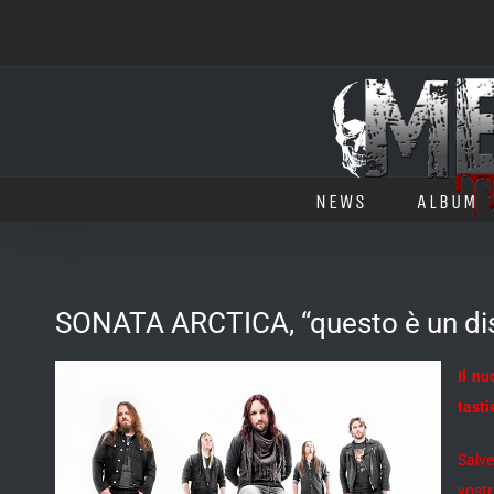
Salta
al
contenuto
NEWS
ALBUM
SONATA ARCTICA, “questo è un disc
Il n
tasti
Salve
vostr