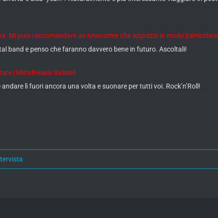
ropa. Mi puoi raccomandare un newcomer che apprezzi in modo particolar
l band e penso che faranno davvero bene in futuro. Ascoltali!
utare i MetalHeads italiani!
 andare lì fuori ancora una volta e suonare per tutti voi. Rock’n’Roll!
ntervista