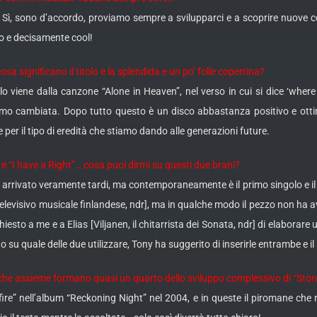
 Sì, sono d’accordo, proviamo sempre a svilupparci e a scoprire nuove
 e decisamente cool!
osa significano il titolo e la splendida e un po’ folle copertina?
tolo viene dalla canzone “Alone in Heaven”, nel verso in cui si dice ‘
mo cambiata. Dopo tutto questo è un disco abbastanza positivo e ottimi
e per il tipo di eredità che stiamo dando alle generazioni future.
 e “I have a Right”… cosa puoi dirmi su questi due brani?
i è arrivato veramente tardi, ma contemporaneamente è il primo singolo e i
o televisivo musicale finlandese, ndr], ma in qualche modo il pezzo non h
 a me e a Elias [Viljanen, il chitarrista dei Sonata, ndr] di elaborare una 
to su quale delle due utilizzare, Tony ha suggerito di inserirle entrambe e il
II”, che assieme formano quasi un quarto dello sviluppo complessivo di “Sto
ire” nell’album “Reckoning Night” nel 2004, e in queste il piromane ch