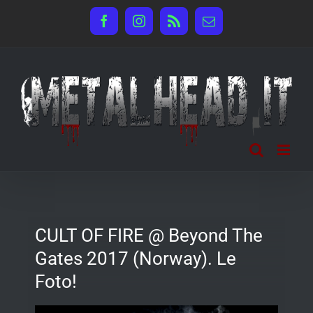
Salta
Facebook
Instagram
Rss
Email
al
contenuto
CULT OF FIRE @ Beyond The
Gates 2017 (Norway). Le
Foto!