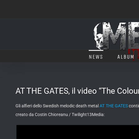
Salta
al
contenuto
NEWS
ALBUM
AT THE GATES, il video “The Colou
Gli alfieri dello Swedish melodic death metal
AT THE GATES
conti
creato da Costin Chioreanu / Twilight13Media: