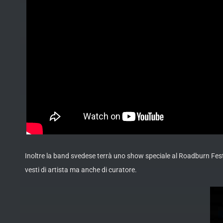
Inoltre la band svedese terrà uno show speciale al Roadburn Festi
vesti di artista ma anche di curatore.