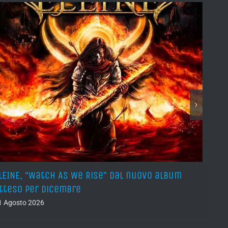
LEINE, “Watch As We Rise” dal nuovo album
AVUL
tteso per dicembre
pros
1 Agosto 2026
31 Lug