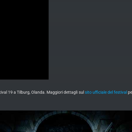
val 19 a Tilburg, Olanda. Maggiori dettagli sul
sito ufficiale del festival
pe