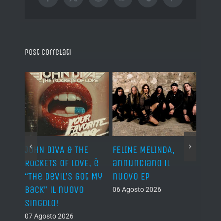
Facebook
X
Reddit
WhatsApp
Tumblr
Pinterest
Post correlati
o I
JOHN DIVA & THE
FELINE MELINDA,
BELP
n?”
ROCKETS OF LOVE, è
annunciano il
i lav
al
“The Devil’s Got My
nuovo EP
disco
Back” il nuovo
2027
06 Agosto 2026
singolo!
05 Ago
07 Agosto 2026