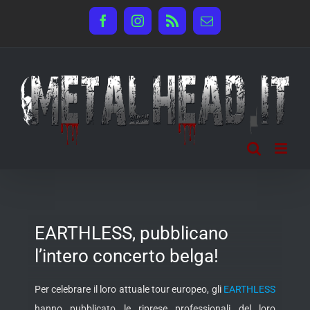
Salta
Facebook
Instagram
Rss
Email
al
contenuto
EARTHLESS, pubblicano
l’intero concerto belga!
Per celebrare il loro attuale tour europeo, gli
EARTHLESS
hanno pubblicato le riprese professionali del loro