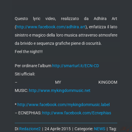
Questo lyric video, realizzato da Adhiira Art
(
http://www.facebook.com/adhiira.art
), enfatizza il lato
sinistro e magico della loro musica attraverso atmosfere
da brivido e sequenza grafiche piene di oscurità.
Feel the night!!!
Per ordinare l’album
http://smarturl.it/ECN-CD
Siti ufficiali:
– MY KINGDOM
MUSIC:
http://www.mykingdommusic.net
*
http://www.facebook.com/mykingdommusic.label
– ECNEPHIAS:
http://www.facebook.com/Ecnephias
Di
Redazione2
|
24 Aprile 2015
|
Categorie:
NEWS
|
Tag: