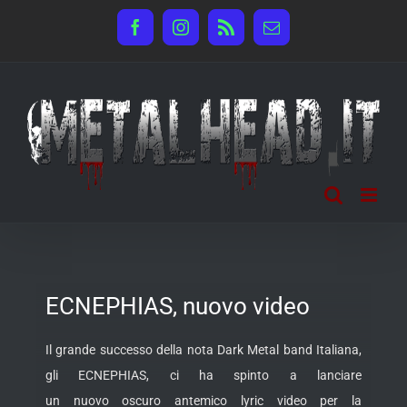
Salta
Facebook
Instagram
Rss
Email
al
contenuto
ECNEPHIAS, nuovo video
Il grande successo della nota Dark Metal band Italiana,
gli ECNEPHIAS, ci ha spinto a lanciare
un nuovo oscuro antemico lyric video per la