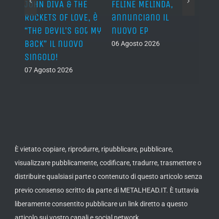
o I
JOHN DIVA & THE
FELINE MELINDA,
BELP
n?”
ROCKETS OF LOVE, è
annunciano il
i lav
al
“The Devil’s Got My
nuovo EP
disco
Back” il nuovo
2027
06 Agosto 2026
singolo!
05 Ago
07 Agosto 2026
È vietato copiare, riprodurre, ripubblicare, pubblicare,
visualizzare pubblicamente, codificare, tradurre, trasmettere o
distribuire qualsiasi parte o contenuto di questo articolo senza
previo consenso scritto da parte di METALHEAD.IT. È tuttavia
liberamente consentito pubblicare un link diretto a questo
articolo sui vostro canali e social network.