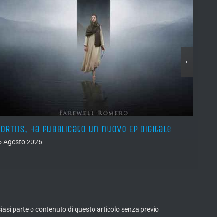
ORTIIS, ha pubblicato un nuovo EP digitale
ROAD 
agos
5 Agosto 2026
05 Ago
lsiasi parte o contenuto di questo articolo senza previo