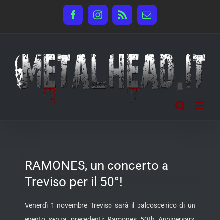
Salta
Facebook
Instagram
Rss
Email
al
contenuto
RAMONES, un concerto a
Treviso per il 50°!
Venerdì 1 novembre Treviso sarà il palcoscenico di un
evento senza precedenti: Ramones 50th Anniversary,