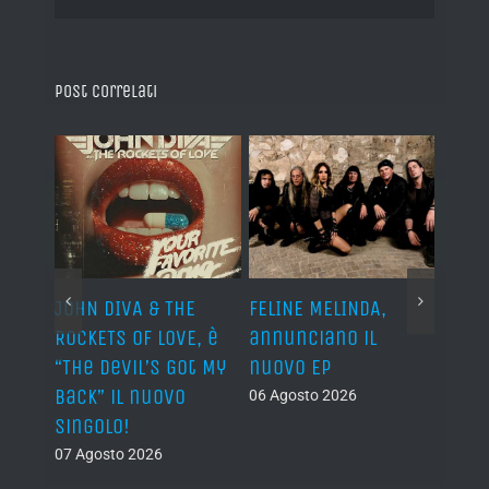
Post correlati
o I
JOHN DIVA & THE
FELINE MELINDA,
BELP
n?”
ROCKETS OF LOVE, è
annunciano il
i lav
al
“The Devil’s Got My
nuovo EP
disco
Back” il nuovo
2027
06 Agosto 2026
singolo!
05 Ago
07 Agosto 2026