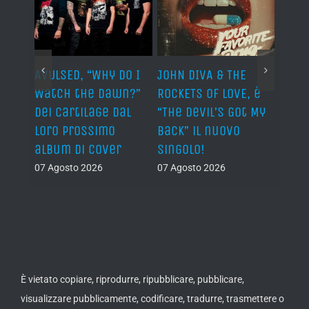
AVULSED, “Why Do I
JOHN DIVA & THE
FELIN
Watch the Dawn?”
ROCKETS OF LOVE, è
annu
dei Cartilage dal
“The Devil’s Got My
nuov
lith
loro prossimo
Back” il nuovo
06 Ago
nova
album di cover
singolo!
07 Agosto 2026
07 Agosto 2026
È vietato copiare, riprodurre, ripubblicare, pubblicare,
visualizzare pubblicamente, codificare, tradurre, trasmettere o