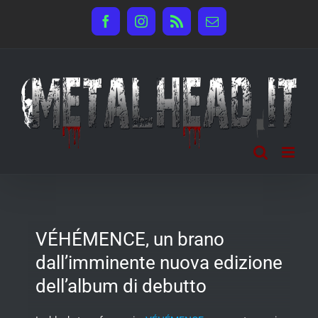
Salta
Facebook
Instagram
Rss
Email
al
contenuto
VÉHÉMENCE, un brano
dall’imminente nuova edizione
dell’album di debutto