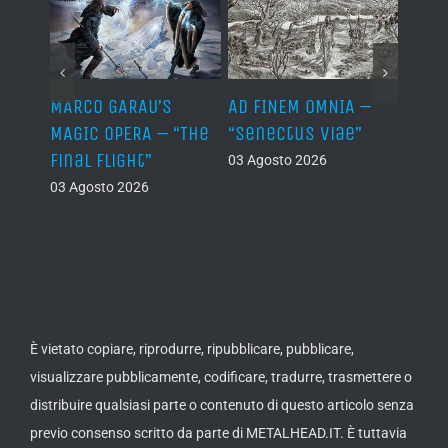
–
MARCO GARAU’S
AD FINEM OMNIA –
HORN
The
MAGIC OPERA – “The
“Senectus Viae”
ABOM
ons”
Final Flight”
“Hor
03 Agosto 2026
Abom
03 Agosto 2026
(Dem
02 Ago
È vietato copiare, riprodurre, ripubblicare, pubblicare,
visualizzare pubblicamente, codificare, tradurre, trasmettere o
distribuire qualsiasi parte o contenuto di questo articolo senza
previo consenso scritto da parte di METALHEAD.IT. È tuttavia