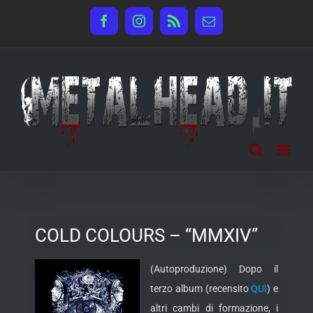
Salta
Facebook
Instagram
Rss
Email
al
contenuto
COLD COLOURS – “MMXIV”
(Autoproduzione) Dopo il
terzo album (recensito
QUI
) e
altri cambi di formazione, i