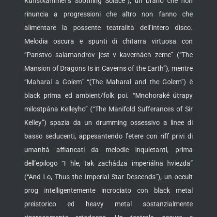
Kunstkammer’s Soothing Solace”), un brano che non
rinuncia a progressioni che altro non fanno che
alimentare la possente teatralità dell’intero disco.
Melodia oscura e spunti di chitarra virtuosa con
“Panstvo salamandrov jest v kavernách zeme” (“The
Mansion of Dragons Is in Caverns of the Earth”), mentre
“Maharal a Golem” “(The Maharal and the Golem”) è
black prima ed ambient/folk poi. “Mnohoraké útrapy
milostpána Kelleyho” (“The Manifold Sufferances of Sir
Kelley”) spazia da un drumming ossessivo a linee di
basso seducenti, appesantendo l’etere con riff privi di
umanità affiancati da melodie inquietanti, prima
dell’epilogo “I hle, tak zachádza imperiálna hviezda”
(“And Lo, Thus the Imperial Star Descends”), un occult
prog intelligentemente incrociato con black metal
preistorico ed heavy metal sostanzialmente