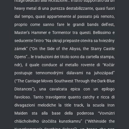
ritagli dedicati alla recitazione… il tutto supportato da un
heavy metal di una purezza destabilizzante, quasi fuori
dal tempo, quasi appartenente al passato più remoto,
proprio come sanno fare le grandi bands dell’est,
Master’s Hammer e Tormentor tra questi. Bellissimo e
seducente l’intro “Na okraji priepaste otevíra sa hviezdny
zámek” (“On the Side of the Abyss, the Starry Castle
Opens”… le traduzioni dei titolo sono da cartella stampa,
ndr), il quale conduce al metallo rovente di “Kočár
postupuje temnomodrými dálavami na juhozápad”
(“The Carriage Moves Southwest Through the Dark-Blue
Distances”), una cavalcata epica con un epilogo
favoloso. Tanto travolgente quanto catchy e ricca di
divagazioni melodiche la title track, la scuola Iron
Maiden sta alla base della poderosa “Vovnútri
chlácholivého útočišta kunstkamru” (“Withinside the