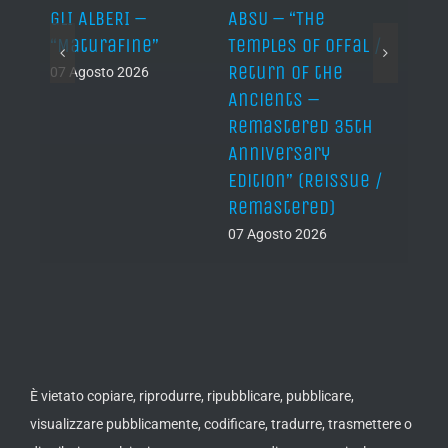
ER –
GLI ALBERI –
ABSU – “The
NEPT
er”
“Maturafine”
Temples of Offal /
MAXI
Return of the
“Nāg
07 Agosto 2026
Ancients –
06 Ago
Remastered 35th
Anniversary
Edition” (Reissue /
Remastered)
07 Agosto 2026
È vietato copiare, riprodurre, ripubblicare, pubblicare,
visualizzare pubblicamente, codificare, tradurre, trasmettere o