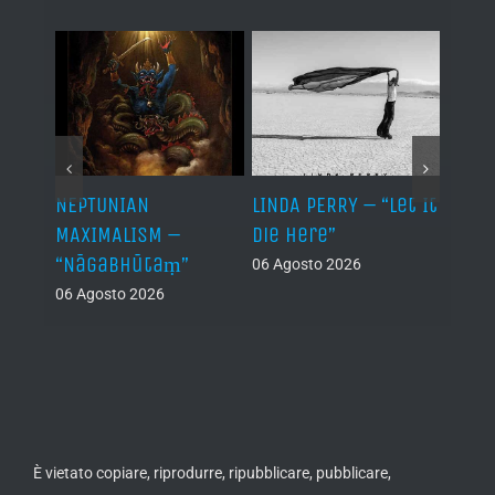
NEPTUNIAN
LINDA PERRY – “Let It
PSEU
al /
MAXIMALISM –
Die Here”
“Inde
“Nāgabhūtaṃ”
06 Agosto 2026
05 Ago
06 Agosto 2026
th
ue /
È vietato copiare, riprodurre, ripubblicare, pubblicare,