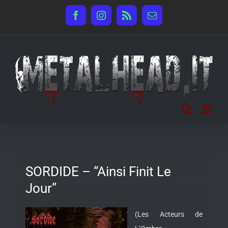
Salta
Facebook
Instagram
Rss
Email
al
contenuto
SORDIDE – “Ainsi Finit Le
Jour”
(Les Acteurs de