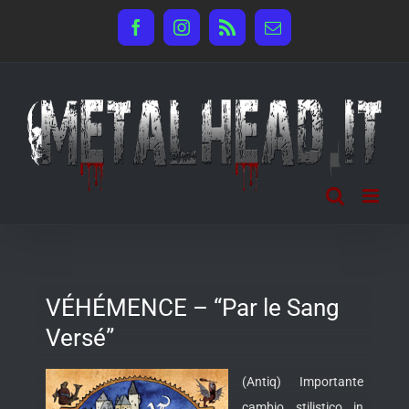
Salta
Facebook
Instagram
Rss
Email
al
contenuto
VÉHÉMENCE – “Par le Sang
Versé”
(Antiq) Importante
cambio stilistico in