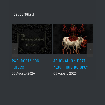
Post correlati
EATH –
ABSU – “The
NEPTUNIAN
 Oro”
Temples of Offal /
MAXIMALISM –
Return of the
“Nāgabhūtaṃ”
Ancients –
06 Agosto 2026
Remastered 35th
Anniversary
Edition” (Reissue /