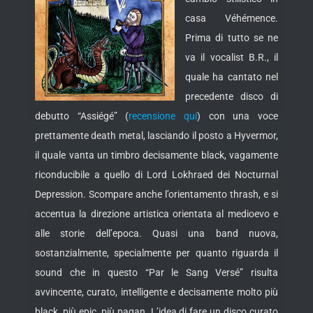
casa Véhémence.
Prima di tutto se ne
va il vocalist B.R., il
quale ha cantato nel
precedente disco di
debutto “Assiégé” (
recensione qui
) con una voce
prettamente death metal, lasciando
il posto a Hyvermor,
il quale vanta un timbro decisamente black, vagamente
riconducibile a quello di Lord Lokhraed dei Nocturnal
Depression. Scompare anche l’orientamento thrash, e si
accentua la direzione artistica orientata al medioevo e
alle storie dell’epoca. Quasi una band nuova,
sostanzialmente, specialmente per quanto riguarda il
sound che in questo “Par le Sang Versé” risulta
avvincente, curato, intelligente e decisamente molto più
black, più epic, più pagan. L’idea di fare un disco curato