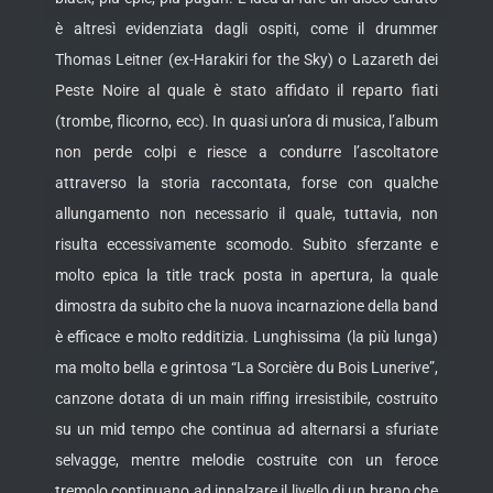
è altresì evidenziata dagli ospiti, come il drummer
Thomas Leitner (ex-Harakiri for the Sky) o Lazareth dei
Peste Noire al quale è stato affidato il reparto fiati
(trombe, flicorno, ecc). In quasi un’ora di musica, l’album
non perde colpi e riesce a condurre l’ascoltatore
attraverso la storia raccontata, forse con qualche
allungamento non necessario il quale, tuttavia, non
risulta eccessivamente scomodo. Subito sferzante e
molto epica la title track posta in apertura, la quale
dimostra da subito che la nuova incarnazione della band
è efficace e molto redditizia. Lunghissima (la più lunga)
ma molto bella e grintosa “La Sorcière du Bois Lunerive”,
canzone dotata di un main riffing irresistibile, costruito
su un mid tempo che continua ad alternarsi a sfuriate
selvagge, mentre melodie costruite con un feroce
tremolo continuano ad innalzare il livello di un brano che