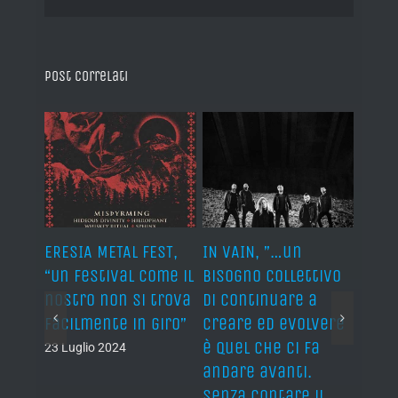
Post correlati
S,
ERESIA METAL FEST,
IN VAIN, ”…un
IN VA
“When
“Un festival come il
bisogno collettivo
colle
 I
nostro non si trova
di continuare a
keep
 of a
facilmente in giro”
creare ed evolvere
evolv
ow”
è quel che ci fa
push
23 Luglio 2024
andare avanti.
forw
Senza contare il
keepi