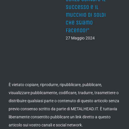
successo e il
Not 
mucchio di soldi
fame
che stiamo
of ca
facendo!”
27 Ma
27 Maggio 2024
È vietato copiare, riprodurre, ripubblicare, pubblicare,
visualizzare pubblicamente, codificare, tradurre, trasmettere o
distribuire qualsiasi parte o contenuto di questo articolo senza
previo consenso scritto da parte di METALHEAD.IT. È tuttavia
liberamente consentito pubblicare un link diretto a questo
articolo sui vostro canali e social network.