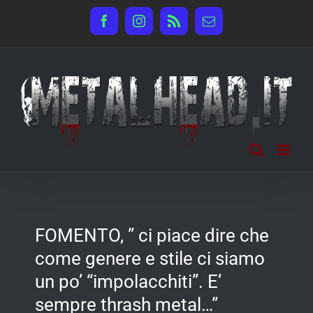
Salta
Facebook
Instagram
Rss
Email
al
contenuto
FOMENTO, ” ci piace dire che
come genere e stile ci siamo
un po’ “impolacchiti”. E’
sempre thrash metal…”