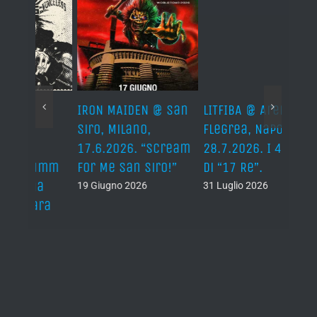
IRON MAIDEN @ San
LITFIBA @ Arena
AMA 
Siro, Milano,
Flegrea, Napoli –
2026
17.6.2026. “Scream
28.7.2026. I 40 anni
Alice
umm
For Me San Siro!”
di “17 Re”.
The 
a
Messa
19 Giugno 2026
31 Luglio 2026
ra
Due n
16 Lug
llo
È vietato copiare, riprodurre, ripubblicare, pubblicare,