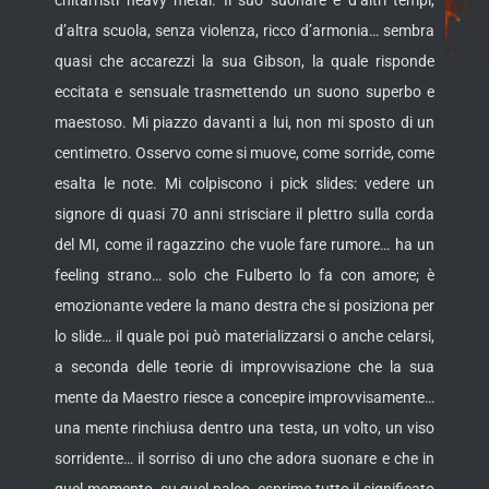
chitarristi heavy metal. Il suo suonare è d’altri tempi,
d’altra scuola, senza violenza, ricco d’armonia… sembra
quasi che accarezzi la sua Gibson, la quale risponde
eccitata e sensuale trasmettendo un suono superbo e
maestoso. Mi piazzo davanti a lui, non mi sposto di un
centimetro. Osservo come si muove, come sorride, come
esalta le note. Mi colpiscono i pick slides: vedere un
signore di quasi 70 anni strisciare il plettro sulla corda
del MI, come il ragazzino che vuole fare rumore… ha un
feeling strano… solo che Fulberto lo fa con amore; è
emozionante vedere la mano destra che si posiziona per
lo slide… il quale poi può materializzarsi o anche celarsi,
a seconda delle teorie di improvvisazione che la sua
mente da Maestro riesce a concepire improvvisamente…
una mente rinchiusa dentro una testa, un volto, un viso
sorridente… il sorriso di uno che adora suonare e che in