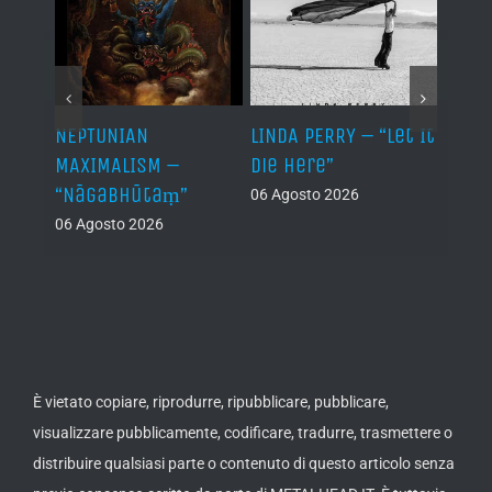
NEPTUNIAN
LINDA PERRY – “Let It
PSEU
al /
MAXIMALISM –
Die Here”
“Inde
“Nāgabhūtaṃ”
06 Agosto 2026
05 Ago
06 Agosto 2026
th
ue /
È vietato copiare, riprodurre, ripubblicare, pubblicare,
visualizzare pubblicamente, codificare, tradurre, trasmettere o
distribuire qualsiasi parte o contenuto di questo articolo senza