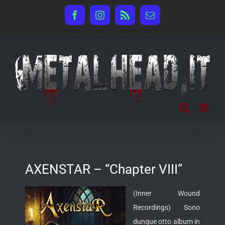
Salta
Facebook
Instagram
Rss
Email
al
contenuto
AXENSTAR – “Chapter VIII”
(Inner Wound
Recordings) Sono
dunque otto album in