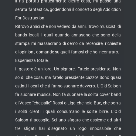
li ha portati praticamente dietro casa, mi passo una
serata fantastica, godendomi il concerto degli Addiction
For Destruction.
Ritrovo amici che non vedevo da anni. Trovo musicisti di
bands locali, i quali quando annusano che sono della
stampa mi massacrano di demo da recensire, richieste
di opinioni, domande su quelli famosi che ho incontrato.
Esperienza totale.
Il gestore è un lord. Un signore. Fatelo presidente. Non
so di che cosa, ma fatelo presidente cazzo! Sono quasi
estinti i locali che ti fanno suonare davvero. L’Old Saloon
fa suonare musica. Non fa suonare la solita cover band
di Vasco “che palle” Rossi o Liga-che noia-Bue, che porta
i soliti clienti i quali consumano le solite birre. L’Old
Saloon ti accoglie. Sei uno sfigato che assieme ad altri
tre sfigati hai disegnato un logo impossibile che