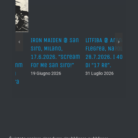
IRON MAIDEN @ San
LITFIBA @ Arena
AMA 
Siro, Milano,
Flegrea, Napoli –
2026
17.6.2026. “Scream
28.7.2026. I 40 anni
Alice
umm
For Me San Siro!”
di “17 Re”.
The 
a
Messa
19 Giugno 2026
31 Luglio 2026
ra
Due n
16 Lug
llo
È vietato copiare, riprodurre, ripubblicare, pubblicare,
visualizzare pubblicamente, codificare, tradurre, trasmettere o