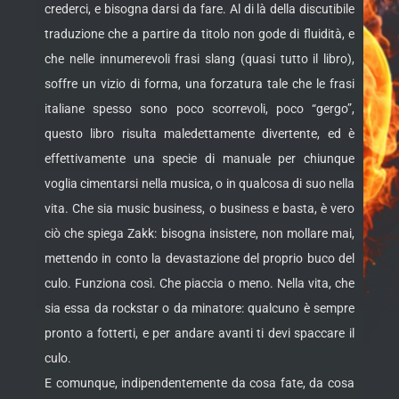
crederci, e bisogna darsi da fare. Al di là della discutibile
traduzione che a partire da titolo non gode di fluidità, e
che nelle innumerevoli frasi slang (quasi tutto il libro),
soffre un vizio di forma, una forzatura tale che le frasi
italiane spesso sono poco scorrevoli, poco “gergo”,
questo libro risulta maledettamente divertente, ed è
effettivamente una specie di manuale per chiunque
voglia cimentarsi nella musica, o in qualcosa di suo nella
vita. Che sia music business, o business e basta, è vero
ciò che spiega Zakk: bisogna insistere, non mollare mai,
mettendo in conto la devastazione del proprio buco del
culo. Funziona così. Che piaccia o meno. Nella vita, che
sia essa da rockstar o da minatore: qualcuno è sempre
pronto a fotterti, e per andare avanti ti devi spaccare il
culo.
E comunque, indipendentemente da cosa fate, da cosa