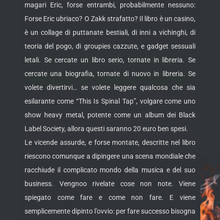
magari Eric, forse entrambi, probabilmente nessuno:
Forse Eric ubriaco? O Zakk strafatto? Il libro è un casino,
è un collage di puttanate bestiali, di inni a vichinghi, di
teoria del pogo, di groupies cazzute, e gadget sessuali
letali. Se cercate un libro serio, tornate in libreria. Se
cercate una biografia, tornate di nuovo in libreria. Se
volete divertirvi… se volete leggere qualcosa che sia
esilarante come “This Is Spinal Tap”, volgare come uno
show heavy metal, potente come un album dei Black
Label Society, allora questi saranno 20 euro ben spesi.
Le vicende assurde, e forse montate, descritte nel libro
riescono comunque a dipingere una scena mondiale che
racchiude il complicato mondo della musica e del suo
business. Vengnoo rivelate cose non note. Viene
spiegato come fare e come non fare. E viene
semplicemente dipinto l’ovvio: per fare successo bisogna