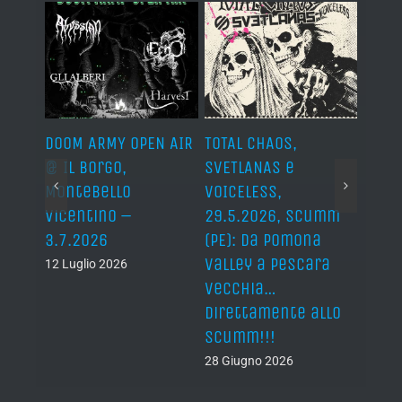
IVAL
DOOM ARMY OPEN AIR
TOTAL CHAOS,
IRON
s,
@ Il Borgo,
SVETLANAS e
Siro,
axon,
Montebello
VOICELESS,
17.6
Vicentino –
29.5.2026, Scumm
For M
ni.
3.7.2026
(PE): da Pomona
19 Giu
Valley a Pescara
12 Luglio 2026
vecchia…
direttamente allo
Scumm!!!
28 Giugno 2026