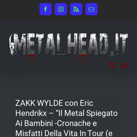
Salta
Facebook
Instagram
Rss
Email
al
contenuto
ZAKK WYLDE con Eric
Hendrikx – “Il Metal Spiegato
Ai Bambini -Cronache e
Misfatti Della Vita In Tour (e