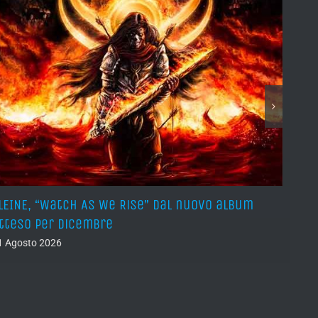
LEINE, “Watch As We Rise” dal nuovo album
AVUL
tteso per dicembre
pros
1 Agosto 2026
31 Lug