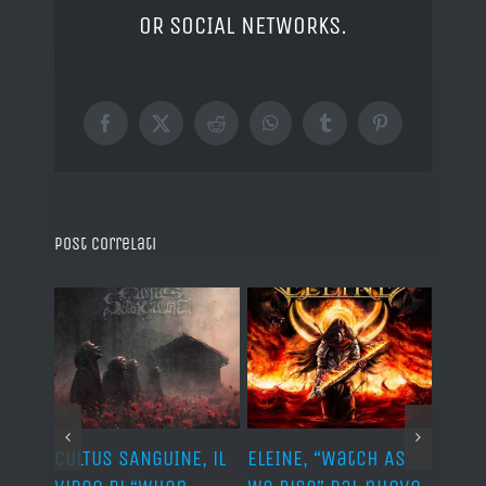
OR SOCIAL NETWORKS.
Facebook
X
Reddit
WhatsApp
Tumblr
Pinterest
Post correlati
ST, al
CULTUS SANGUINE, il
ELEINE, “Watch As
AVUL