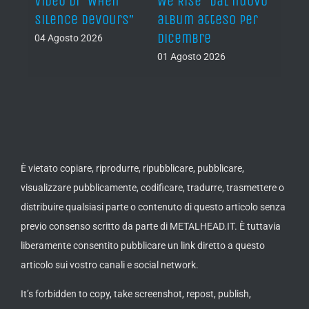
video di “When
We Rise” dal nuovo
dei 
e
Silence Devours”
album atteso per
del 
a
dicembre
04 Agosto 2026
31 Lug
01 Agosto 2026
È vietato copiare, riprodurre, ripubblicare, pubblicare,
visualizzare pubblicamente, codificare, tradurre, trasmettere o
distribuire qualsiasi parte o contenuto di questo articolo senza
previo consenso scritto da parte di METALHEAD.IT. È tuttavia
liberamente consentito pubblicare un link diretto a questo
articolo sui vostro canali e social network.
It’s forbidden to copy, take screenshot, repost, publish,