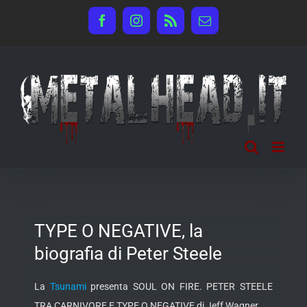
Salta
Facebook
Instagram
Rss
Email
al
contenuto
TYPE O NEGATIVE, la
biografia di Peter Steele
La
Tsunami
presenta SOUL ON FIRE. PETER STEELE
TRA CARNIVORE E TYPE O NEGATIVE di Jeff Wagner.