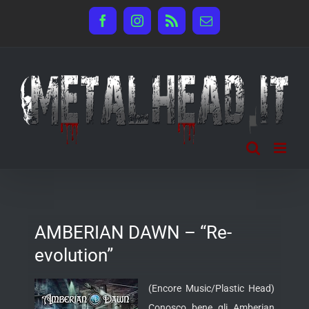
Salta
Facebook
Instagram
Rss
Email
al
contenuto
AMBERIAN DAWN – “Re-
evolution”
(Encore Music/Plastic Head)
Conosco bene gli Amberian