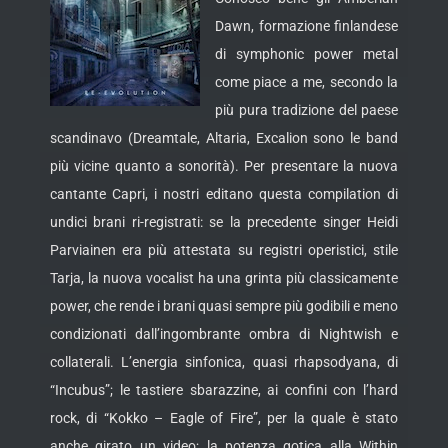
Dawn, formazione finlandese
di symphonic power metal
come piace a me, secondo la
più pura tradizione del paese
scandinavo (Dreamtale, Altaria, Excalion sono le band
più vicine quanto a sonorità). Per presentare la nuova
cantante Capri, i nostri editano questa compilation
di
undici brani ri-registrati: se la precedente singer Heidi
Parviainen era più attestata su registri operistici, stile
Tarja, la nuova vocalist ha una grinta più classicamente
power, che rende i brani quasi sempre più godibili e meno
condizionati dall’ingombrante ombra di Nightwish e
collaterali. L’energia sinfonica, quasi rhapsodyana, di
“Incubus”; le tastiere sbarazzine, ai confini con l’hard
rock, di “Kokko – Eagle of Fire”, per la quale è stato
anche girato un video; la potenza gotica alla Within