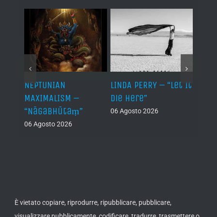
NEPTUNIAN
LINDA PERRY – “Let It
PSEU
al /
MAXIMALISM –
Die Here”
“Inde
“Nāgabhūtaṃ”
06 Agosto 2026
05 Ago
06 Agosto 2026
th
ue /
È vietato copiare, riprodurre, ripubblicare, pubblicare,
visualizzare pubblicamente, codificare, tradurre, trasmettere o